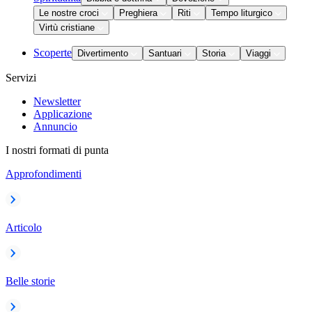
Le nostre croci
Preghiera
Riti
Tempo liturgico
Virtù cristiane
Scoperte
Divertimento
Santuari
Storia
Viaggi
Servizi
Newsletter
Applicazione
Annuncio
I nostri formati di punta
Approfondimenti
Articolo
Belle storie