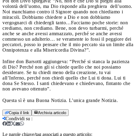
Poi don Divo spiegava: “No, non è che Dio si pieghi alla
volontà dell’uomo, ma Dio risponde alla preghiera dell’uomo.
Noi manchiamo contro il Signore quando non chiediamo i
miracoli. Dobbiamo chiedere a Dio e non dobbiamo
vergognarci di chiedergli tanto…Facciamo poche storie: non
crediamo, non crediamo. Bene, non devo turbarmi, perché
anche se anche avessi ammazzato, perché se anche avessi
commesso un adulterio… se veramente io fossi il peggiore dei
peccatori, posso io pensare che il mio peccato sia un limite alla
Onnipotenza e alla Misericordia Divina?”.
Infine don Barsotti aggiungeva: “Perché si stanca la pazienza
di Dio? Perché non gli si chiede quello che noi possiamo
desiderare. Se tu chiedi meno della creazione, tu vai
all’Inferno, perché non chiedi quello che Lui ti dona. Lui ti
dona Se Stesso. I santi chiedevano e chiedevano, fintanto che
non avevano ottenuto”.
Questa sì è una Buona Notizia. L’unica grande Notizia.
Copia il link
Archivia articolo
Condividi su
:
Le parole chiave/tag associati a questo articolo: