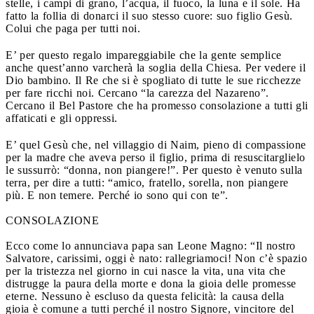
stelle, i campi di grano, l’acqua, il fuoco, la luna e il sole. Ha
fatto la follia di donarci il suo stesso cuore: suo figlio Gesù.
Colui che paga per tutti noi.
E’ per questo regalo impareggiabile che la gente semplice
anche quest’anno varcherà la soglia della Chiesa. Per vedere il
Dio bambino. Il Re che si è spogliato di tutte le sue ricchezze
per fare ricchi noi. Cercano “la carezza del Nazareno”.
Cercano il Bel Pastore che ha promesso consolazione a tutti gli
affaticati e gli oppressi.
E’ quel Gesù che, nel villaggio di Naim, pieno di compassione
per la madre che aveva perso il figlio, prima di resuscitarglielo
le sussurrò: “donna, non piangere!”. Per questo è venuto sulla
terra, per dire a tutti: “amico, fratello, sorella, non piangere
più. E non temere. Perché io sono qui con te”.
CONSOLAZIONE
Ecco come lo annunciava papa san Leone Magno:
“Il nostro
Salvatore, carissimi, oggi è nato: rallegriamoci! Non c’è spazio
per la tristezza nel giorno in cui nasce la vita, una vita che
distrugge la paura della morte e dona la gioia delle promesse
eterne. Nessuno è escluso da questa felicità: la causa della
gioia è comune a tutti perché il nostro Signore, vincitore del