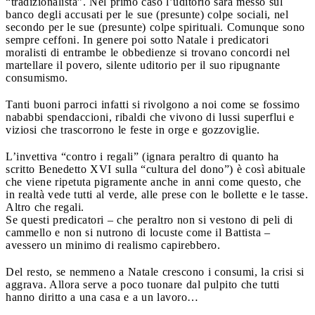
“tradizionalista”. Nel primo caso l’uditorio sarà messo sul
banco degli accusati per le sue (presunte) colpe sociali, nel
secondo per le sue (presunte) colpe spirituali. Comunque sono
sempre ceffoni. In genere poi sotto Natale i predicatori
moralisti di entrambe le obbedienze si trovano concordi nel
martellare il povero, silente uditorio per il suo ripugnante
consumismo.
Tanti buoni parroci infatti si rivolgono a noi come se fossimo
nababbi spendaccioni, ribaldi che vivono di lussi superflui e
viziosi che trascorrono le feste in orge e gozzoviglie.
L’invettiva “contro i regali” (ignara peraltro di quanto ha
scritto Benedetto XVI sulla “cultura del dono”) è così abituale
che viene ripetuta pigramente anche in anni come questo, che
in realtà vede tutti al verde, alle prese con le bollette e le tasse.
Altro che regali.
Se questi predicatori – che peraltro non si vestono di peli di
cammello e non si nutrono di locuste come il Battista –
avessero un minimo di realismo capirebbero.
Del resto, se nemmeno a Natale crescono i consumi, la crisi si
aggrava. Allora serve a poco tuonare dal pulpito che tutti
hanno diritto a una casa e a un lavoro…