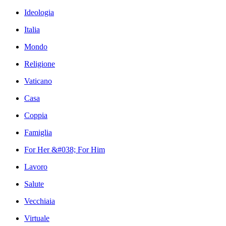
Ideologia
Italia
Mondo
Religione
Vaticano
Casa
Coppia
Famiglia
For Her &#038; For Him
Lavoro
Salute
Vecchiaia
Virtuale