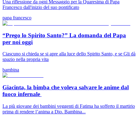
Una riflessione da ogni Messaggio per la Quaresima di Papa
Francesco dall'inizio del suo pontificato
papa francesco
“Prego lo Spirito Santo?” La domanda del Papa
per noi oggi
Ciascuno si chieda se si apre alla luce dello Spirito Santo, e se Gli dà
spazio nella propria vita
bambina
Giacinta, la bimba che voleva salvare le anime dal
fuoco infernale
La più giovane dei bambini veggenti di Fatima ha sofferto il martirio
prima di rendere l’anima a Dio. Bambina...