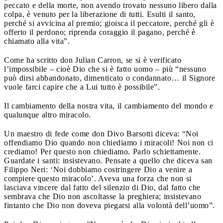
peccato e della morte, non avendo trovato nessuno libero dalla
colpa, è venuto per la liberazione di tutti. Esulti il santo,
perché si avvicina al premio; gioisca il peccatore, perché gli è
offerto il perdono; riprenda coraggio il pagano, perché è
chiamato alla vita”.
Come ha scritto don Julian Carron, se si è verificato
l’impossibile – cioè Dio che si è fatto uomo – più “nessuno
può dirsi abbandonato, dimenticato o condannato… il Signore
vuole farci capire che a Lui tutto è possibile”.
Il cambiamento della nostra vita, il cambiamento del mondo e
qualunque altro miracolo.
Un maestro di fede come don Divo Barsotti diceva: “Noi
offendiamo Dio quando non chiediamo i miracoli! Noi non ci
crediamo! Per questo non chiediamo. Parlo schiettamente.
Guardate i santi: insistevano. Pensate a quello che diceva san
Filippo Neri: ‘Noi dobbiamo costringere Dio a venire a
compiere questo miracolo’. Aveva una forza che non si
lasciava vincere dal fatto del silenzio di Dio, dal fatto che
sembrava che Dio non ascoltasse la preghiera; insistevano
fintanto che Dio non doveva piegarsi alla volontà dell’uomo”.