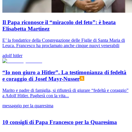
Il Papa riconosce il “miracolo del feto”: è beata
Elisabetta Martinez
E’ la fondatrice della Congregazione delle Figlie di Santa Maria di
Leuca. Francesco ha proclamato anche cinque nuovi venerabili
adolf hitler
“Io non giuro a Hitler”. La testimonianza di fedeltà
e coraggio di Josef Mayr-Nusser
Marito e padre di famiglia, si rifiuterà di giurare “fedeltà e coraggio”
a Adolf Hitler. Pagherà con la vita...
messaggio per la quaresima
10 consigli di Papa Francesco per la Quaresima