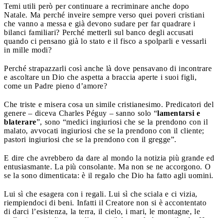
Temi utili però per continuare a recriminare anche dopo
Natale. Ma perché inveire sempre verso quei poveri cristiani
che vanno a messa e già devono sudare per far quadrare i
bilanci familiari? Perché metterli sul banco degli accusati
quando ci pensano già lo stato e il fisco a spolparli e vessarli
in mille modi?
Perché strapazzarli così anche là dove pensavano di incontrare
e ascoltare un Dio che aspetta a braccia aperte i suoi figli,
come un Padre pieno d’amore?
Che triste e misera cosa un simile cristianesimo. Predicatori del
genere – diceva Charles Péguy – sanno solo “
lamentarsi e
blaterare
”, sono “medici ingiuriosi che se la prendono con il
malato, avvocati ingiuriosi che se la prendono con il cliente;
pastori ingiuriosi che se la prendono con il gregge”.
E dire che avrebbero da dare al mondo la notizia più grande ed
entusiasmante. La più consolante. Ma non se ne accorgono. O
se la sono dimenticata: è il regalo che Dio ha fatto agli uomini.
Lui sì che esagera con i regali. Lui sì che sciala e ci vizia,
riempiendoci di beni. Infatti il Creatore non si è accontentato
di darci l’esistenza, la terra, il cielo, i mari, le montagne, le