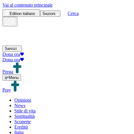
Vai al contenuto principale
Cerca
Edition
italiano
Sezioni
Servizi
Dona ora
Dona ora
Prega
Menu
Pray
Opinioni
News
Stile di vita
Spiritualità
Scoperte
Eredità
Italia