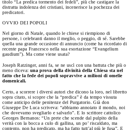
titolo “La predica tormento dei fedeli”, più che castigare la
distratta indolenza dei cristiani, incenerisce la pochezza dei
predicatori.
OVVIO DEI POPOLI
Nel giorno di Natale, quando le chiese si riempiono di
persone, i celebranti danno il meglio, o peggio, di sé. Sarebbe
quella una grande occasione di annuncio (come ha ricordato di
recente papa Francesco nella sua esortazione “Evangelium
gaudium”). Ma come viene usata?
Joseph Ratzinger, anni fa, se ne uscì con una battuta che più o
meno diceva:
una prova della divinità della Chiesa sta nel
fatto che la fede dei popoli sopravvive a milioni di omelie
domenicali.
Certo, a scorrere i diversi autori che dicono la loro, nel libretto
sopra citato, si scopre che la “predica” è da tempo vissuta
come anticipo delle penitenze del Purgatorio. Già don
Giuseppe De Luca scriveva: “abbiamo annoiato il mondo, noi
che dovevamo svegliarlo e salvarlo”. E lo scrittore cattolico
Georges Bernanos: “Un prete che scende dal pulpito della
verità con la bocca a culo di gallina, un po’ riscaldato, ma
contento, non ha predicato, ma ha fatto tutt’al più le fusa”. E