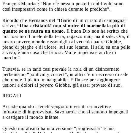
François Mauriac: “Non c’è nessun posto in cui i volti sono
così inespressivi come in chiesa durante le prediche”.
Ricordo che Bernanos nel “Diario di un curato di campagna”
scrive:
“Una cristianità non si nutre di marmellata più di
quanto se ne nutra un uomo.
Il buon Dio non ha scritto che
noi fossimo il miele della terra, ragazzo mio, ma il sale. Ora, il
nostro povero mondo rassomiglia al vecchio padre Giobbe,
pieno di piaghe e di ulcere, sul suo letame. Il sale, su una pelle
a vivo, è una cosa che brucia. Ma le impedisce anche di
marcire”.
Tuttavia, se in tanti casi prevale la noia di un disincarnato
perbenismo “politically correct”, in altri c’è un eccesso di sale
che rende il piatto immangiabile. E finisce per aggiungere
ustioni e dolori al povero Giobbe, già assai provato di suo.
REGALI
Accade quando i fedeli vengono investiti da invettive
infuocate di improvvisati Savonarola che si sentono impegnati
a castigare il mondo infame.
Questo moralismo ha una versione “progressista” e una