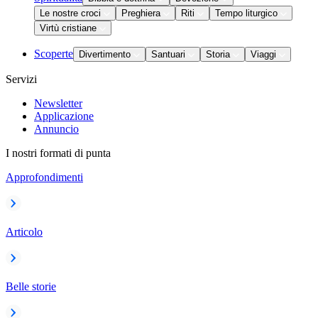
Le nostre croci
Preghiera
Riti
Tempo liturgico
Virtù cristiane
Scoperte
Divertimento
Santuari
Storia
Viaggi
Servizi
Newsletter
Applicazione
Annuncio
I nostri formati di punta
Approfondimenti
Articolo
Belle storie