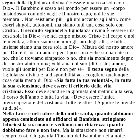
segno
della figliolanza divina è «essere una cosa sola con
Dio». Il Bambino è sceso nel mondo per essere un «corpo
misterioso» con noi: «egli è il nostro capo, noi le sue
membra». Non esistiamo più «gli uni accanto agli altri, come
esseri singoli, autonomi, ma siamo tutti una cosa solo con
Cristo». Il
secondo segno
della figliolanza divina è «essere una
cosa sola in Dio»: «se nel corpo mistico Cristo è il corpo e noi
le membra, allora siamo membra gli uni degli altri, e tutti
insieme siamo una cosa sola in Dio». Misura del nostro amore
per Dio è il nostro amore per il prossimo «che sia parente o
no, che lo troviamo simpatico o no, che sia moralmente degno
del nostro aiuto o no»; «chi ama col suo [di Cristo] amore,
vuole gli uomini per Dio e non per sé». Il
terzo segno
della
figliolanza divina è la disponibilità ad accogliere qualunque
cosa dalla mano di Dio:
«Sia fatta la tua volontà!», in tutta
la sua estensione, deve essere il criterio della vita
cristiana.
Esso deve scandire la giornata dal mattino alla sera,
il corso dell’anno e tutta la vita. «Deve essere l’unica
preoccupazione del cristiano. Tutte le altre il Signore le prende
su di sé».
Nella Luce e nel calore della notte santa, quando abbiamo
appena cominciato ad affidarci al Bambino, stringiamo
fiduciosi la sua mano e vediamo con chiarezza quanto
dobbiamo fare e non fare.
Ma la situazione non rimarrà
sempre così. Chi guarda l’incanto del Bambino nella notte