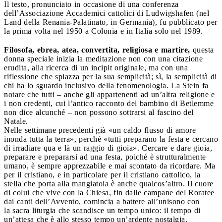
Il testo, pronunciato in occasione di una conferenza
dell’Associazione Accademici cattolici di Ludwigshafen (nel
Land della Renania-Palatinato, in Germania), fu pubblicato per
la prima volta nel 1950 a Colonia e in Italia solo nel 1989.
Filosofa, ebrea, atea, convertita, religiosa e martire,
questa
donna speciale inizia la meditazione non con una citazione
erudita, alla ricerca di un incipit originale, ma con una
riflessione che spiazza per la sua semplicità; sì, la semplicità di
chi ha lo sguardo inclusivo della fenomenologia. La Stein fa
notare che tutti – anche gli appartenenti ad un’altra religione e
i non credenti, cui l’antico racconto del bambino di Betlemme
non dice alcunché – non possono sottrarsi al fascino del
Natale.
Nelle settimane precedenti già «un caldo flusso di amore
inonda tutta la terra», perché «tutti preparano la festa e cercano
di irradiare qua e là un raggio di gioia». Cercare e dare gioia,
preparare e prepararsi ad una festa, poiché è strutturalmente
umano, è sempre apprezzabile e mai scontato da ricordare. Ma
per il cristiano, e in particolare per il cristiano cattolico, la
stella che porta alla mangiatoia è anche qualcos’altro. Il cuore
di colui che vive con la Chiesa, fin dalle campane del Roratee
dai canti dell’Avvento, comincia a battere all’unisono con
la sacra liturgia che scandisce un tempo unico: il tempo di
un’attesa che è allo stesso tempo un’ardente nostalgia.