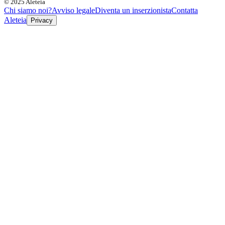
© 2025 Aleteia
Chi siamo noi?
Avviso legale
Diventa un inserzionista
Contatta
Aleteia
Privacy