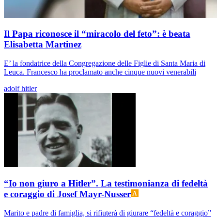
Il Papa riconosce il “miracolo del feto”: è beata
Elisabetta Martinez
E’ la fondatrice della Congregazione delle Figlie di Santa Maria di
Leuca. Francesco ha proclamato anche cinque nuovi venerabili
adolf hitler
“Io non giuro a Hitler”. La testimonianza di fedeltà
e coraggio di Josef Mayr-Nusser
Marito e padre di famiglia, si rifiuterà di giurare “fedeltà e coraggio”