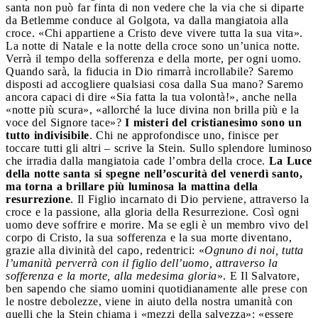
santa non può far finta di non vedere che la via che si diparte
da Betlemme conduce al Golgota, va dalla mangiatoia alla
croce. «Chi appartiene a Cristo deve vivere tutta la sua vita».
La notte di Natale e la notte della croce sono un’unica notte.
Verrà il tempo della sofferenza e della morte, per ogni uomo.
Quando sarà, la fiducia in Dio rimarrà incrollabile? Saremo
disposti ad accogliere qualsiasi cosa dalla Sua mano? Saremo
ancora capaci di dire «Sia fatta la tua volontà!», anche nella
«notte più scura», «allorché la luce divina non brilla più e la
voce del Signore tace»?
I misteri del cristianesimo sono un
tutto indivisibile
. Chi ne approfondisce uno, finisce per
toccare tutti gli altri – scrive la Stein. Sullo splendore luminoso
che irradia dalla mangiatoia cade l’ombra della croce.
La Luce
della notte santa si spegne nell’oscurità del venerdì santo,
ma torna a brillare più luminosa la mattina della
resurrezione
. Il Figlio incarnato di Dio perviene, attraverso la
croce e la passione, alla gloria della Resurrezione. Così ogni
uomo deve soffrire e morire. Ma se egli è un membro vivo del
corpo di Cristo, la sua sofferenza e la sua morte diventano,
grazie alla divinità del capo, redentrici: «
Ognuno di noi, tutta
l’umanità perverrà con il figlio dell’uomo, attraverso la
sofferenza e la morte, alla medesima gloria
». E Il Salvatore,
ben sapendo che siamo uomini quotidianamente alle prese con
le nostre debolezze, viene in aiuto della nostra umanità con
quelli che la Stein chiama i «mezzi della salvezza»: «essere