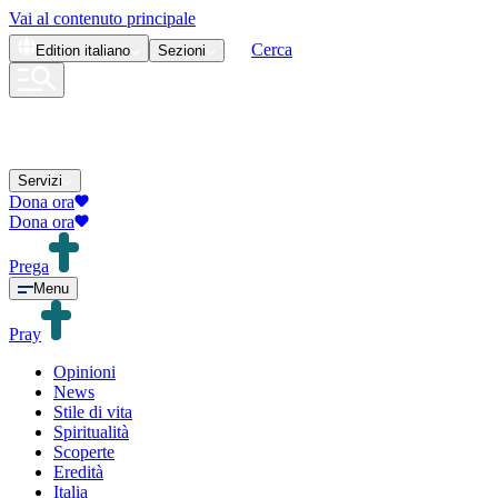
Vai al contenuto principale
Cerca
Edition
italiano
Sezioni
Servizi
Dona ora
Dona ora
Prega
Menu
Pray
Opinioni
News
Stile di vita
Spiritualità
Scoperte
Eredità
Italia