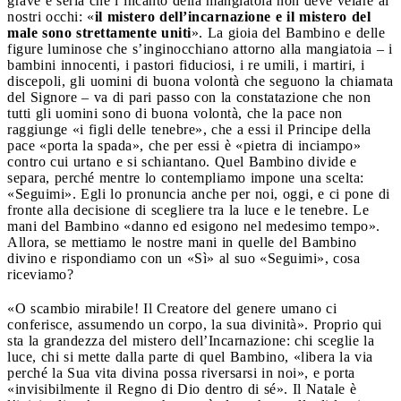
grave e seria che l’incanto della mangiatoia non deve velare ai
nostri occhi: «
il mistero dell’incarnazione e il mistero del
male sono strettamente uniti
». La gioia del Bambino e delle
figure luminose che s’inginocchiano attorno alla mangiatoia – i
bambini innocenti, i pastori fiduciosi, i re umili, i martiri, i
discepoli, gli uomini di buona volontà che seguono la chiamata
del Signore – va di pari passo con la constatazione che non
tutti gli uomini sono di buona volontà, che la pace non
raggiunge «i figli delle tenebre», che a essi il Principe della
pace «porta la spada», che per essi è «pietra di inciampo»
contro cui urtano e si schiantano. Quel Bambino divide e
separa, perché mentre lo contempliamo impone una scelta:
«Seguimi». Egli lo pronuncia anche per noi, oggi, e ci pone di
fronte alla decisione di scegliere tra la luce e le tenebre. Le
mani del Bambino «danno ed esigono nel medesimo tempo».
Allora, se mettiamo le nostre mani in quelle del Bambino
divino e rispondiamo con un «Sì» al suo «Seguimi», cosa
riceviamo?
«O scambio mirabile! Il Creatore del genere umano ci
conferisce, assumendo un corpo, la sua divinità». Proprio qui
sta la grandezza del mistero dell’Incarnazione: chi sceglie la
luce, chi si mette dalla parte di quel Bambino, «libera la via
perché la Sua vita divina possa riversarsi in noi», e porta
«invisibilmente il Regno di Dio dentro di sé». Il Natale è