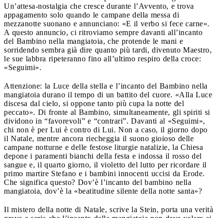
Un’attesa-nostalgia che cresce durante l’Avvento, e trova
appagamento solo quando le campane della messa di
mezzanotte suonano e annunciano: «E il verbo si fece carne».
A questo annuncio, ci ritroviamo sempre davanti all’incanto
del Bambino nella mangiatoia, che protende le mani e
sorridendo sembra già dire quanto più tardi, divenuto Maestro,
le sue labbra ripeteranno fino all’ultimo respiro della croce:
«Seguimi».
Attenzione: la Luce della stella e l’incanto del Bambino nella
mangiatoia durano il tempo di un battito del cuore. «Alla Luce
discesa dal cielo, si oppone tanto più cupa la notte del
peccato». Di fronte al Bambino, simultaneamente, gli spiriti si
dividono in “favorevoli” e “contrari”. Davanti al «Seguimi»,
chi non è per Lui è contro di Lui. Non a caso, il giorno dopo
il Natale, mentre ancora riecheggia il suono gioioso delle
campane notturne e delle festose liturgie natalizie, la Chiesa
depone i paramenti bianchi della festa e indossa il rosso del
sangue e, il quarto giorno, il violetto del lutto per ricordare il
primo martire Stefano e i bambini innocenti uccisi da Erode.
Che significa questo? Dov’è l’incanto del bambino nella
mangiatoia, dov’è la «beatitudine silente della notte santa»?
Il mistero della notte di Natale, scrive la Stein, porta una verità