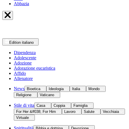
Abbazia
Edition
italiano
Dipendenza
Adolescente
Adozione
Adorazione eucaristica
Affido
Allenatore
News
Bioetica
Ideologia
Italia
Mondo
Religione
Vaticano
Stile di vita
Casa
Coppia
Famiglia
For Her &#038; For Him
Lavoro
Salute
Vecchiaia
Virtuale
Spiritualità
Bibbia e dottrina
Devozione