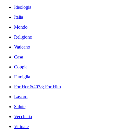
Ideologia
Italia
Mondo
Religione
Vaticano
Casa
Coppia
Famiglia
For Her &#038; For Him
Lavoro
Salute
Vecchiaia
Virtuale