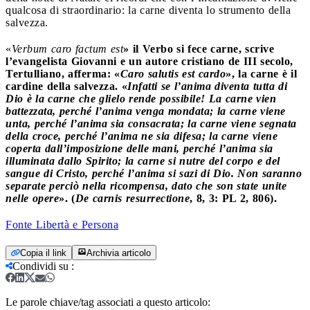
qualcosa di straordinario: la carne diventa lo strumento della
salvezza.
«
Verbum caro factum est
» il Verbo si fece carne, scrive
l’evangelista Giovanni e un autore cristiano de III secolo,
Tertulliano, afferma: «
Caro salutis est cardo
», la carne è il
cardine della salvezza. «
Infatti se l’anima diventa tutta di
Dio è la carne che glielo rende possibile! La carne vien
battezzata, perché l’anima venga mondata; la carne viene
unta, perché l’anima sia consacrata; la carne viene segnata
della croce, perché l’anima ne sia difesa; la carne viene
coperta dall’imposizione delle mani, perché l’anima sia
illuminata dallo Spirito; la carne si nutre del corpo e del
sangue di Cristo, perché l’anima si sazi di Dio. Non saranno
separate perciò nella ricompensa, dato che son state unite
nelle opere
». (
De carnis resurrectione
, 8, 3: PL 2, 806).
Fonte Libertà e Persona
Copia il link
Archivia articolo
Condividi su
:
Le parole chiave/tag associati a questo articolo: