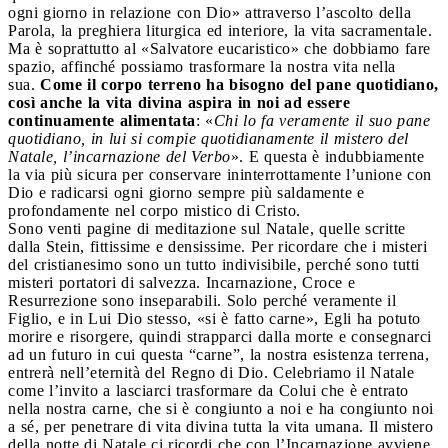
ogni giorno in relazione con Dio» attraverso l’ascolto della
Parola, la preghiera liturgica ed interiore, la vita sacramentale.
Ma è soprattutto al «Salvatore eucaristico» che dobbiamo fare
spazio, affinché possiamo trasformare la nostra vita nella
sua.
Come il corpo terreno ha bisogno del pane quotidiano,
così anche la vita divina aspira in noi ad essere
continuamente alimentata
: «
Chi lo fa veramente il suo pane
quotidiano, in lui si compie quotidianamente il mistero del
Natale, l’incarnazione del Verbo
». E questa è indubbiamente
la via più sicura per conservare ininterrottamente l’unione con
Dio e radicarsi ogni giorno sempre più saldamente e
profondamente nel corpo mistico di Cristo.
Sono venti pagine di meditazione sul Natale, quelle scritte
dalla Stein, fittissime e densissime. Per ricordare che i misteri
del cristianesimo sono un tutto indivisibile, perché sono tutti
misteri portatori di salvezza. Incarnazione, Croce e
Resurrezione sono inseparabili. Solo perché veramente il
Figlio, e in Lui Dio stesso, «si è fatto carne», Egli ha potuto
morire e risorgere, quindi strapparci dalla morte e consegnarci
ad un futuro in cui questa “carne”, la nostra esistenza terrena,
entrerà nell’eternità del Regno di Dio. Celebriamo il Natale
come l’invito a lasciarci trasformare da Colui che è entrato
nella nostra carne, che si è congiunto a noi e ha congiunto noi
a sé, per penetrare di vita divina tutta la vita umana. Il mistero
della notte di Natale ci ricordi che con l’Incarnazione avviene