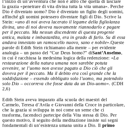
l’inizio di un’avventura che non è altro che quella di lasciare
la grazia «penetrare di vita divina tutta la vita umana». Perche
Dio è diventato uomo? Dio è diventato un figlio degli uomini,
affinché gli uomini potessero diventare figli di Dio. Scrive la
Stein: «
uno di noi aveva lacerato il legame della figliolanza
divina, uno di noi doveva nuovamente riannodarlo e pagare
per il peccato. Ma nessun discendente di questa progenie
antica, malata e imbastardita, era in grado di farlo. Su di essa
andava innestato un ramoscello nuovo, sano e nobile
».Queste
parole di Edith Stein richiamano alla mente – per evidente
analogia – un passo del “Cur Deus homo?” di
Sant’Anselmo
,
in cui è racchiusa la medesima logica della redenzione: «
La
restaurazione della natura umana non sarebbe potuta
avvenire, se l’uomo non avesse pagato a Dio ciò che gli
doveva per il peccato. Ma il debito era così grande che la
soddisfazione – essendo obbligato solo l’uomo, ma potendolo
solo Dio – occorreva che fosse data da un Dio-uomo
». (CDH
2,6)
Edith Stein aveva imparato alla scuola dei maestri del
Carmelo, Teresa d’Avila e Giovanni della Croce in particolare,
che la grazia si sviluppa in noi come un seme che ci
trasforma, facendoci partecipe della Vita stessa di Dio. Per
questo motivo, il seguito della meditazione insiste sui segni
fondamentali di un’esistenza umana unita a Dio. Il
primo