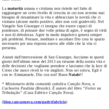
La
maturità
umana e cristiana non risiede nel fatto di
raggiungere un certo livello di crescita in cui non avremo mai
bisogno di riesaminare la vita e abbracciare le novità che ci
visitano (alcune molto positive, altre non così gradevoli). Nel
Vangelo San Giuseppe ci insegna che essere capaci di
ponderare, di pensare due volte prima di agire, è segno di virtù
e non di debolezza. Agire in modo impulsivo genera sempre
più problemi. Pensare, meditare e ascoltare Dio crea lo spazio
necessario per una risposta nuova alle sfide che la vita ci
presenta.
Aiutati dall'intercessione di San Giuseppe, facciamo in questi
giorni dell'ultimo mese del 2013 un riesame della nostra vita e
delle decisioni che vogliamo prendere e lasciamo che la luce di
Cristo che nasce riveli le vie migliori. Non sei solo/a, Egli è
con te: Emmanuele, Dio con noi! Buon
Natale
!!
* Missionario della comunità cattolica Canção Nova, a
Cachoeira Paulista (Brasile). È autore del libro “Fortes na
Tribulação” (Casa Editrice Canção Nova).
(
blog.cancaonova.com/padrefabricio
)