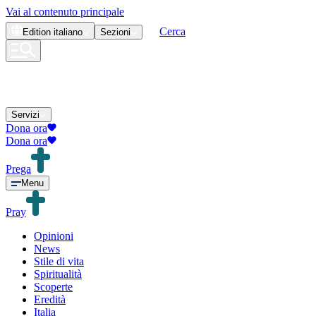
Vai al contenuto principale
Cerca
Edition
italiano
Sezioni
Servizi
Dona ora
Dona ora
Prega
Menu
Pray
Opinioni
News
Stile di vita
Spiritualità
Scoperte
Eredità
Italia