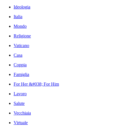
Ideologia
Italia
Mondo
Religione
Vaticano
Casa
Coppia
Famiglia
For Her &#038; For Him
Lavoro
Salute
Vecchiaia
Virtuale