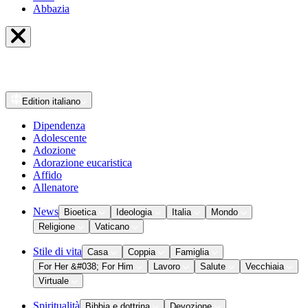
Abbazia
Edition
italiano
Dipendenza
Adolescente
Adozione
Adorazione eucaristica
Affido
Allenatore
News
Bioetica
Ideologia
Italia
Mondo
Religione
Vaticano
Stile di vita
Casa
Coppia
Famiglia
For Her &#038; For Him
Lavoro
Salute
Vecchiaia
Virtuale
Spiritualità
Bibbia e dottrina
Devozione