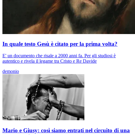
In quale testo Gesù è citato per la prima volta?
E' un documento che risale a 2000 anni fa. Per gli studiosi è
autentico e rivela il legame tra Cristo e Re Davide
demonio
Mario e Giusy: così siamo entrati nel circuito di una