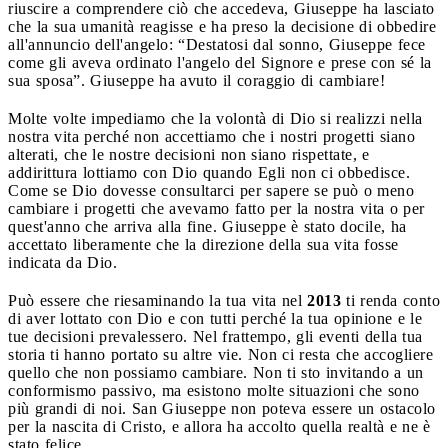
riuscire a comprendere ciò che accedeva, Giuseppe ha lasciato
che la sua umanità reagisse e ha preso la decisione di obbedire
all'annuncio dell'angelo: “Destatosi dal sonno, Giuseppe fece
come gli aveva ordinato l'angelo del Signore e prese con sé la
sua sposa”. Giuseppe ha avuto il coraggio di cambiare!
Molte volte impediamo che la volontà di Dio si realizzi nella
nostra vita perché non accettiamo che i nostri progetti siano
alterati, che le nostre decisioni non siano rispettate, e
addirittura lottiamo con Dio quando Egli non ci obbedisce.
Come se Dio dovesse consultarci per sapere se può o meno
cambiare i progetti che avevamo fatto per la nostra vita o per
quest'anno che arriva alla fine. Giuseppe è stato docile, ha
accettato liberamente che la direzione della sua vita fosse
indicata da Dio.
Può essere che riesaminando la tua vita nel
2013
ti renda conto
di aver lottato con Dio e con tutti perché la tua opinione e le
tue decisioni prevalessero. Nel frattempo, gli eventi della tua
storia ti hanno portato su altre vie. Non ci resta che accogliere
quello che non possiamo cambiare. Non ti sto invitando a un
conformismo passivo, ma esistono molte situazioni che sono
più grandi di noi. San Giuseppe non poteva essere un ostacolo
per la nascita di Cristo, e allora ha accolto quella realtà e ne è
stato felice.