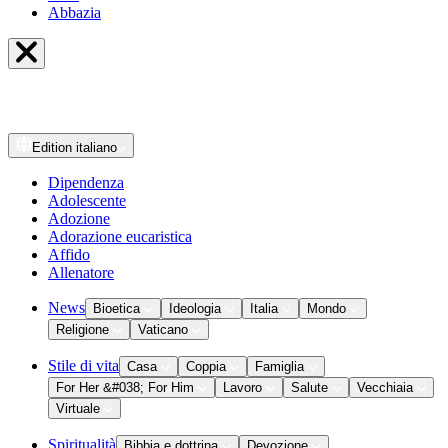
Abbazia
Edition
italiano
Dipendenza
Adolescente
Adozione
Adorazione eucaristica
Affido
Allenatore
News
Bioetica
Ideologia
Italia
Mondo
Religione
Vaticano
Stile di vita
Casa
Coppia
Famiglia
For Her &#038; For Him
Lavoro
Salute
Vecchiaia
Virtuale
Spiritualità
Bibbia e dottrina
Devozione