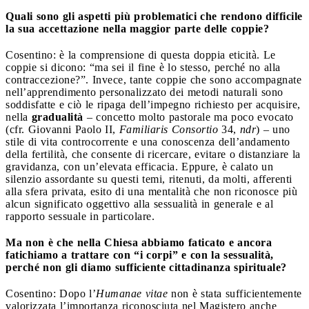
Quali sono gli aspetti più problematici che rendono difficile
la sua accettazione nella maggior parte delle coppie?
Cosentino: è la comprensione di questa doppia eticità. Le
coppie si dicono: “ma sei il fine è lo stesso, perché no alla
contraccezione?”. Invece, tante coppie che sono accompagnate
nell’apprendimento personalizzato dei metodi naturali sono
soddisfatte e ciò le ripaga dell’impegno richiesto per acquisire,
nella
gradualità
– concetto molto pastorale ma poco evocato
(cfr. Giovanni Paolo II,
Familiaris Consortio
34,
ndr
) – uno
stile di vita controcorrente e una conoscenza dell’andamento
della fertilità, che consente di ricercare, evitare o distanziare la
gravidanza, con un’elevata efficacia. Eppure, è calato un
silenzio assordante su questi temi, ritenuti, da molti, afferenti
alla sfera privata, esito di una mentalità che non riconosce più
alcun significato oggettivo alla sessualità in generale e al
rapporto sessuale in particolare.
Ma non è che nella Chiesa abbiamo faticato e ancora
fatichiamo a trattare con “i corpi” e con la sessualità,
perché non gli diamo sufficiente cittadinanza spirituale?
Cosentino: Dopo l’
Humanae vitae
non è stata sufficientemente
valorizzata l’importanza riconosciuta nel Magistero anche