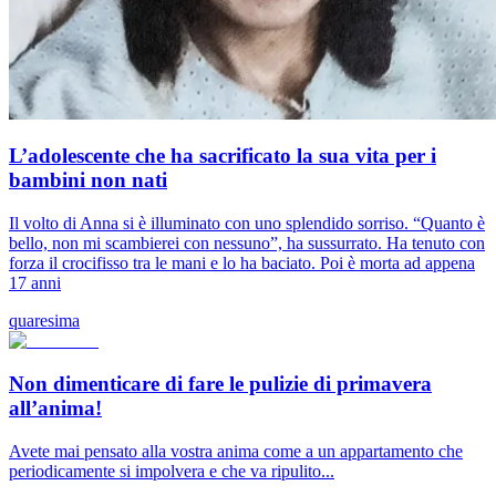
L’adolescente che ha sacrificato la sua vita per i
bambini non nati
Il volto di Anna si è illuminato con uno splendido sorriso. “Quanto è
bello, non mi scambierei con nessuno”, ha sussurrato. Ha tenuto con
forza il crocifisso tra le mani e lo ha baciato. Poi è morta ad appena
17 anni
quaresima
Non dimenticare di fare le pulizie di primavera
all’anima!
Avete mai pensato alla vostra anima come a un appartamento che
periodicamente si impolvera e che va ripulito...