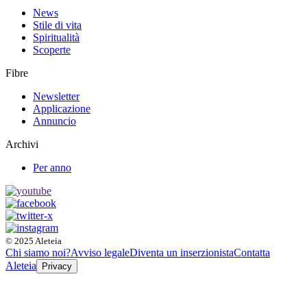
News
Stile di vita
Spiritualità
Scoperte
Fibre
Newsletter
Applicazione
Annuncio
Archivi
Per anno
© 2025 Aleteia
Chi siamo noi?
Avviso legale
Diventa un inserzionista
Contatta
Aleteia
Privacy