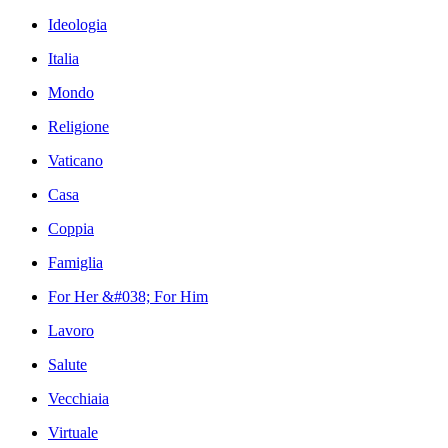
Ideologia
Italia
Mondo
Religione
Vaticano
Casa
Coppia
Famiglia
For Her &#038; For Him
Lavoro
Salute
Vecchiaia
Virtuale