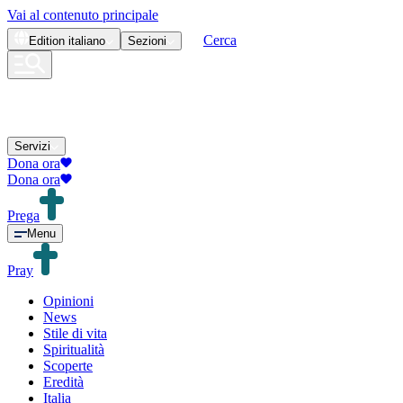
Vai al contenuto principale
Cerca
Edition
italiano
Sezioni
Servizi
Dona ora
Dona ora
Prega
Menu
Pray
Opinioni
News
Stile di vita
Spiritualità
Scoperte
Eredità
Italia