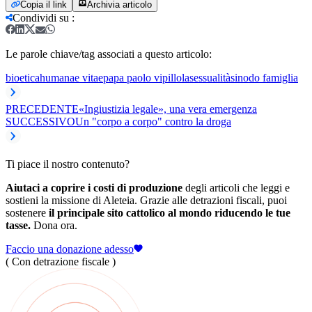
Copia il link
Archivia articolo
Condividi su
:
Le parole chiave/tag associati a questo articolo:
bioetica
humanae vitae
papa paolo vi
pillola
sessualità
sinodo famiglia
PRECEDENTE
«Ingiustizia legale», una vera emergenza
SUCCESSIVO
Un "corpo a corpo" contro la droga
Ti piace il nostro contenuto?
Aiutaci a coprire i costi di produzione
degli articoli che leggi e
sostieni la missione di Aleteia. Grazie alle detrazioni fiscali, puoi
sostenere
il principale sito cattolico al mondo riducendo le tue
tasse.
Dona ora.
Faccio una donazione adesso
( Con detrazione fiscale )