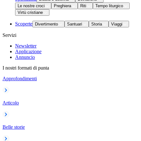
Le nostre croci
Preghiera
Riti
Tempo liturgico
Virtù cristiane
Scoperte
Divertimento
Santuari
Storia
Viaggi
Servizi
Newsletter
Applicazione
Annuncio
I nostri formati di punta
Approfondimenti
Articolo
Belle storie