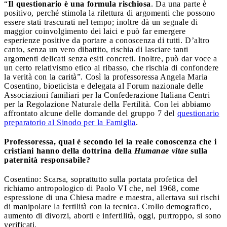
“
Il questionario è una formula rischiosa
. Da una parte è
positivo, perché stimola la rilettura di argomenti che possono
essere stati trascurati nel tempo; inoltre dà un segnale di
maggior coinvolgimento dei laici e può far emergere
esperienze positive da portare a conoscenza di tutti. D’altro
canto, senza un vero dibattito, rischia di lasciare tanti
argomenti delicati senza esiti concreti. Inoltre, può dar voce a
un certo relativismo etico al ribasso, che rischia di confondere
la verità con la carità”. Così la professoressa Angela Maria
Cosentino, bioeticista e delegata al Forum nazionale delle
Associazioni familiari per la Confederazione Italiana Centri
per la Regolazione Naturale della Fertilità. Con lei abbiamo
affrontato alcune delle domande del gruppo 7 del
questionario
preparatorio al Sinodo per la Famiglia
.
Professoressa, qual è secondo lei la reale conoscenza che i
cristiani hanno della dottrina della
Humanae vitae
sulla
paternità responsabile?
Cosentino: Scarsa, soprattutto sulla portata profetica del
richiamo antropologico di Paolo VI che, nel 1968, come
espressione di una Chiesa madre e maestra, allertava sui rischi
di manipolare la fertilità con la tecnica. Crollo demografico,
aumento di divorzi, aborti e infertilità, oggi, purtroppo, si sono
verificati.