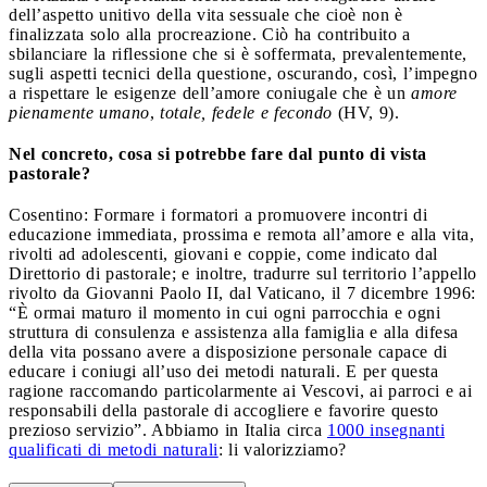
dell’aspetto unitivo della vita sessuale che cioè non è
finalizzata solo alla procreazione. Ciò ha contribuito a
sbilanciare la riflessione che si è soffermata, prevalentemente,
sugli aspetti tecnici della questione, oscurando, così, l’impegno
a rispettare le esigenze dell’amore coniugale che è un
amore
pienamente umano
,
totale, fedele e fecondo
(HV, 9).
Nel concreto, cosa si potrebbe fare dal punto di vista
pastorale?
Cosentino: Formare i formatori a promuovere incontri di
educazione immediata, prossima e remota all’amore e alla vita,
rivolti ad adolescenti, giovani e coppie, come indicato dal
Direttorio di pastorale; e inoltre, tradurre sul territorio l’appello
rivolto da Giovanni Paolo II, dal Vaticano, il 7 dicembre 1996:
“È ormai maturo il momento in cui ogni parrocchia e ogni
struttura di consulenza e assistenza alla famiglia e alla difesa
della vita possano avere a disposizione personale capace di
educare i coniugi all’uso dei metodi naturali. E per questa
ragione raccomando particolarmente ai Vescovi, ai parroci e ai
responsabili della pastorale di accogliere e favorire questo
prezioso servizio”. Abbiamo in Italia circa
1000 insegnanti
qualificati di metodi naturali
: li valorizziamo?