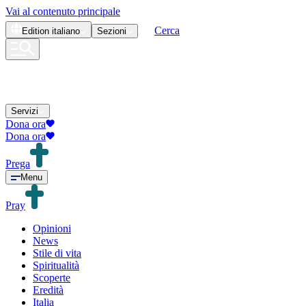
Vai al contenuto principale
Cerca
Edition
italiano
Sezioni
Servizi
Dona ora
Dona ora
Prega
Menu
Pray
Opinioni
News
Stile di vita
Spiritualità
Scoperte
Eredità
Italia