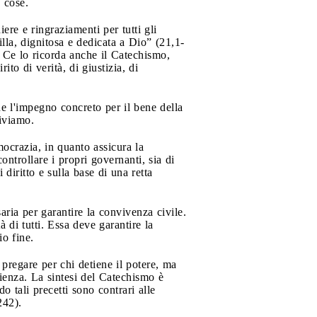
 cose.
re e ringraziamenti per tutti gli
illa, dignitosa e dedicata a Dio” (21,1-
i. Ce lo ricorda anche il Catechismo,
ito di verità, di giustizia, di
ne l'impegno concreto per il bene della
viviamo.
ocrazia, in quanto assicura la
controllare i propri governanti, sia di
diritto e sulla base di una retta
saria per garantire la convivenza civile.
à di tutti. Essa deve garantire la
io fine.
 pregare per chi detiene il potere, ma
dienza. La sintesi del Catechismo è
o tali precetti sono contrari alle
242).