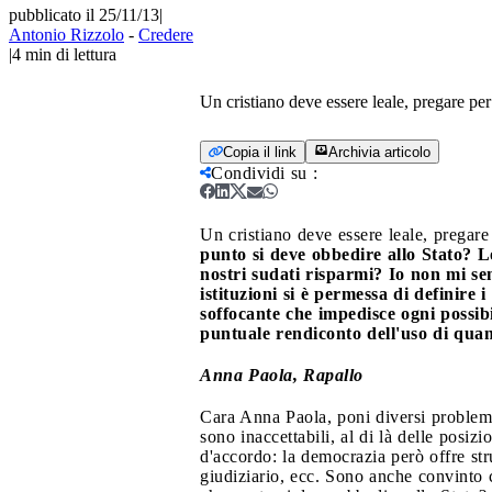
pubblicato il 25/11/13
|
Antonio Rizzolo
-
Credere
|
4
min di lettura
Un cristiano deve essere leale, pregare pe
Copia il link
Archivia articolo
Condividi su
:
Un cristiano deve essere leale, pregare
punto si deve obbedire allo Stato? Lo
nostri sudati risparmi? Io non mi se
istituzioni si è permessa di definire
soffocante che impedisce ogni possib
puntuale rendiconto dell'uso di quant
Anna Paola, Rapallo
Cara Anna Paola, poni diversi problemi
sono inaccettabili, al di là delle posiz
d'accordo: la democrazia però offre stru
giudiziario, ecc. Sono anche convinto c