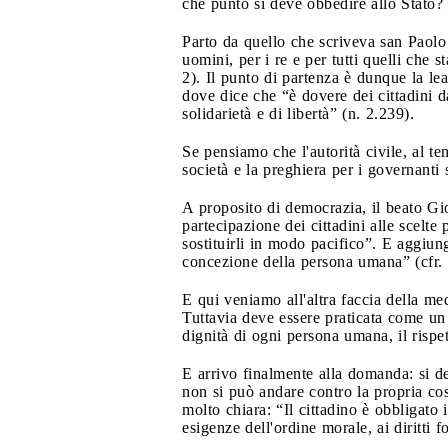
che punto si deve obbedire allo Stato? 
Parto da quello che scriveva san Paolo
uomini, per i re e per tutti quelli che
2). Il punto di partenza è dunque la lea
dove dice che “è dovere dei cittadini dar
solidarietà e di libertà” (n. 2.239).
Se pensiamo che l'autorità civile, al t
società e la preghiera per i governanti
A proposito di democrazia, il beato Gi
partecipazione dei cittadini alle scelte 
sostituirli in modo pacifico”. E aggiung
concezione della persona umana” (cfr.
E qui veniamo all'altra faccia della med
Tuttavia deve essere praticata come un se
dignità di ogni persona umana, il rispe
E arrivo finalmente alla domanda: si de
non si può andare contro la propria cos
molto chiara: “Il cittadino è obbligato i
esigenze dell'ordine morale, ai diritti