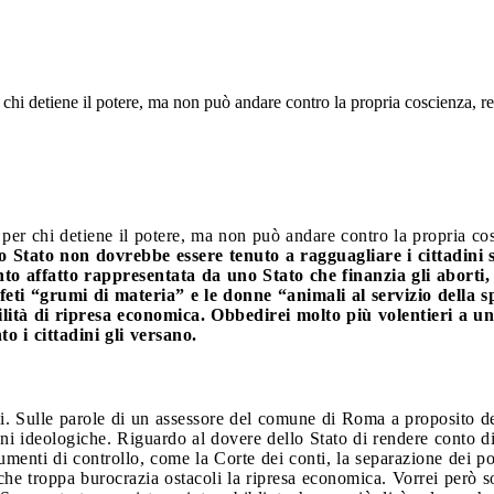
r chi detiene il potere, ma non può andare contro la propria coscienza, r
 per chi detiene il potere, ma non può andare contro la propria co
 Stato non dovrebbe essere tenuto a ragguagliare i cittadini s
nto affatto rappresentata da uno Stato che finanzia gli aborti
 i feti “grumi di materia” e le donne “animali al servizio della
ilità di ripresa economica. Obbedirei molto più volentieri a u
o i cittadini gli versano.
. Sulle parole di un assessore del comune di Roma a proposito de
ioni ideologiche. Riguardo al dovere dello Stato di rendere conto di
menti di controllo, come la Corte dei conti, la separazione dei pot
he troppa burocrazia ostacoli la ripresa economica. Vorrei però s