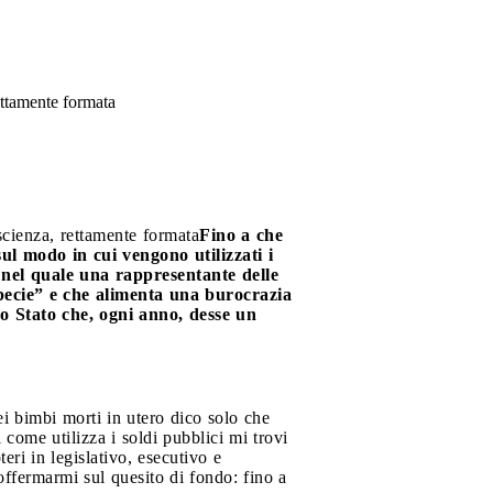
ettamente formata
scienza, rettamente formata
Fino a che
ul modo in cui vengono utilizzati i
, nel quale una rappresentante delle
 specie” e che alimenta una burocrazia
no Stato che, ogni anno, desse un
i bimbi morti in utero dico solo che
 come utilizza i soldi pubblici mi trovi
eri in legislativo, esecutivo e
offermarmi sul quesito di fondo: fino a