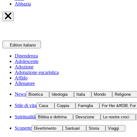
Abbazia
Edition
italiano
Dipendenza
Adolescente
Adozione
Adorazione eucaristica
Affido
Allenatore
News
Bioetica
Ideologia
Italia
Mondo
Religione
Stile di vita
Casa
Coppia
Famiglia
For Her &#038; For
Spiritualità
Bibbia e dottrina
Devozione
Le nostre croci
Scoperte
Divertimento
Santuari
Storia
Viaggi