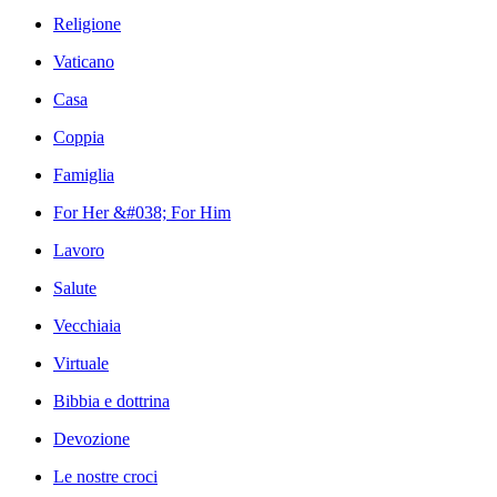
Religione
Vaticano
Casa
Coppia
Famiglia
For Her &#038; For Him
Lavoro
Salute
Vecchiaia
Virtuale
Bibbia e dottrina
Devozione
Le nostre croci