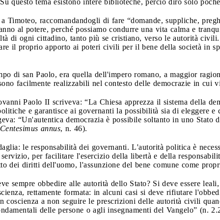
Su questo tema esistono intere biblioteche, perciò dirò solo poche
 a Timoteo, raccomandandogli di fare “domande, suppliche, preghie
 stanno al potere, perché possiamo condurre una vita calma e tranqu
ltà di ogni cittadino, tanto più se cristiano, verso le autorità civil
e il proprio apporto ai poteri civili per il bene della società in spir
empo di san Paolo, era quella dell'impero romano, a maggior ragio
 sono facilmente realizzabili nel contesto delle democrazie in cui 
ovanni Paolo II scriveva: “La Chiesa apprezza il sistema della dem
politiche e garantisce ai governanti la possibilità sia di eleggere e 
eva: “Un'autentica democrazia è possibile soltanto in uno Stato di 
Centesimus annus
, n. 46).
aglia: le responsabilità dei governanti. L'autorità politica è neces
rvizio, per facilitare l'esercizio della libertà e della responsabilit
tto dei diritti dell'uomo, l'assunzione del bene comune come propr
ve sempre obbedire alle autorità dello Stato? Si deve essere leali,
cienza, rettamente formata: in alcuni casi si deve rifiutare l'obbe
n coscienza a non seguire le prescrizioni delle autorità civili quand
 fondamentali delle persone o agli insegnamenti del Vangelo” (n. 2.