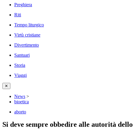
Preghiera
Riti
Tempo liturgico
Virtù cristiane
Divertimento
Santuari
Storia
Viaggi
✕
News
>
bioetica
aborto
Si deve sempre obbedire alle autorità dello