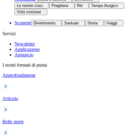
Le nostre croci
Preghiera
Riti
Tempo liturgico
Virtù cristiane
Scoperte
Divertimento
Santuari
Storia
Viaggi
Servizi
Newsletter
Applicazione
Annuncio
I nostri formati di punta
Approfondimenti
Articolo
Belle storie