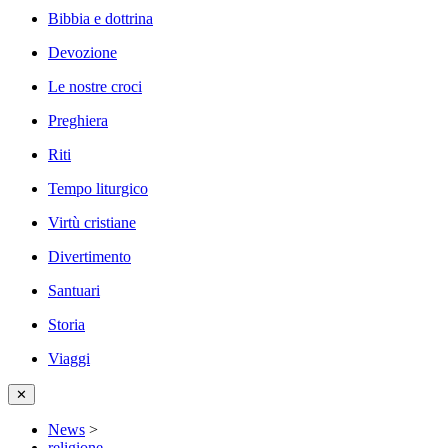
Bibbia e dottrina
Devozione
Le nostre croci
Preghiera
Riti
Tempo liturgico
Virtù cristiane
Divertimento
Santuari
Storia
Viaggi
✕
News
>
religione