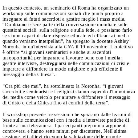
In questo contesto, un seminario di Roma ha organizzato un
workshop sulle comunicazioni sociali che punta proprio a
insegnare ai futuri sacerdoti a gestire meglio i mass media.
“Dobbiamo essere parte della conversazione mondiale sulle
questioni sociali, sulla religione e sulla fede, e possiamo farlo
se siamo capaci di dare risposte educate ed efficaci ai media
quando veniamo interpellati”, ha spiegato la docente Ashley
Noronha in un'intervista alla
CNA
il 19 novembre. L'obiettivo
è offrire “ai giovani seminaristi e anche ai sacerdoti
un'opportunità per imparare a lavorare bene con i media:
gestire interviste, destreggiarsi nelle comunicazioni di crisi e
imparare a diffondere in modo migliore e più efficiente il
messaggio della Chiesa”.
“Ora più che mai”, ha sottolineato la Noronha, “i giovani
sacerdoti e seminaristi e i religiosi stanno capendo l'importanza
dei media come veicolo per aiutare a diffondere il messaggio
di Cristo e della Chiesa fino ai confini della terra”.
Il workshop prevede tre sessioni che spaziano dalle lezioni di
base sulle comunicazioni con i media a interviste pratiche di
fronte a una telecamera. I partecipanti preparano argomenti
controversi e hanno sette minuti per discuterne. Nell'ultima
sessione, gli allievi ricevono la valutazione delle proprie