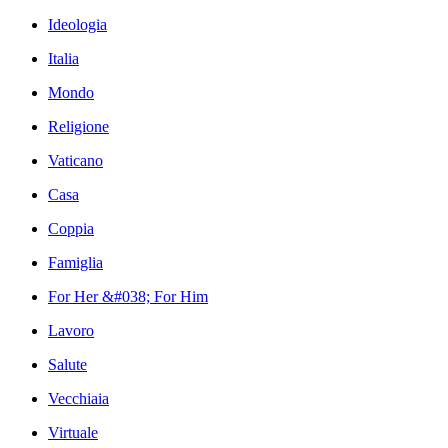
Ideologia
Italia
Mondo
Religione
Vaticano
Casa
Coppia
Famiglia
For Her &#038; For Him
Lavoro
Salute
Vecchiaia
Virtuale