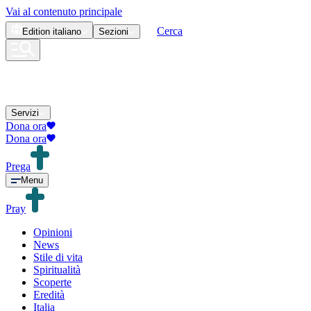
Vai al contenuto principale
Cerca
Edition
italiano
Sezioni
Servizi
Dona ora
Dona ora
Prega
Menu
Pray
Opinioni
News
Stile di vita
Spiritualità
Scoperte
Eredità
Italia