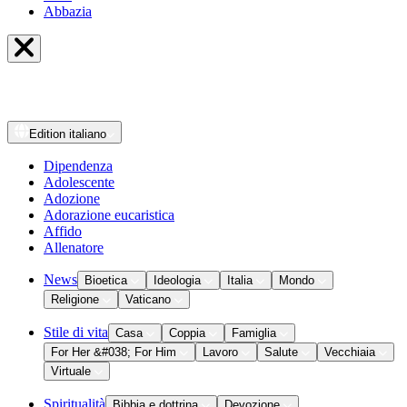
Abbazia
Edition
italiano
Dipendenza
Adolescente
Adozione
Adorazione eucaristica
Affido
Allenatore
News
Bioetica
Ideologia
Italia
Mondo
Religione
Vaticano
Stile di vita
Casa
Coppia
Famiglia
For Her &#038; For Him
Lavoro
Salute
Vecchiaia
Virtuale
Spiritualità
Bibbia e dottrina
Devozione