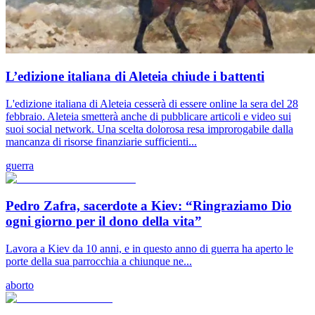
L’edizione italiana di Aleteia chiude i battenti
L'edizione italiana di Aleteia cesserà di essere online la sera del 28
febbraio. Aleteia smetterà anche di pubblicare articoli e video sui
suoi social network. Una scelta dolorosa resa improrogabile dalla
mancanza di risorse finanziarie sufficienti...
guerra
Pedro Zafra, sacerdote a Kiev: “Ringraziamo Dio
ogni giorno per il dono della vita”
Lavora a Kiev da 10 anni, e in questo anno di guerra ha aperto le
porte della sua parrocchia a chiunque ne...
aborto