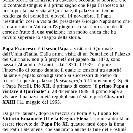
lo contraddistingue: è il primo segno che Papa Francesco ha
posto per la sua visita al Quirinale, il palazzo un tempo
residenza dei pontefici, giovedì 14 novembre. Il Papa
“restituirà” così la visita del presidente Giorgio Napolitano che
si era recato in Vaticano l'8 giugno scorso. Uno scambio di
cortesie frutto di una tradizione non molto antica che ha
dovuto superare lo strappo della storia.
Papa Francesco è il sesto Papa
a visitare il Quirinale
dall'Unità d'Italia. Dalla prima visita di un Pontefice al Palazzo
del Quirinale, non più proprietà del papato dal 1870, sono
passati 74 anni e 70 anni – dal 1870 al 1939 – è pure
l'intervallo di tempo durante il quale le tensioni tra autorità
italiane e papato sconsigliarono ai successori di Pietro di
recarsi in questo palazzo (
Il sismografo.it
11 novembre). Spetta
a Papa Pacelli,
Pio XII
, il primato di essere "il
primo Papa a
visitare il Quirinale
" il 28 dicembre 1939. Il primo Papa a
visitare il palazzo in età repubblicana è stato però
Giovanni
XXIII
l'11 maggio del 1963.
Da parte italiana, dopo la breccia di Porta Pia, furono
Re
Vittorio Emanuele III e la Regina Elena
le prime autorità ad
essere ricevute da
Papa Pio XI
, quattro mesi dopo la firma
dei Patti Lateranensi che sancirono anche la fine delle ostilità