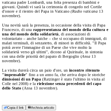
vaticana padre Lombardi, una folta presenza di bambini e
giovani. Quindi vi sarà la cerimonia di congedo nel Cortile
d'onore e il rientro del Papa in Vaticano
(Radio vaticana
13
novembre).
Una novità sarà la presenza, in occasione della visita di Papa
Francesco, di una
rappresentanza del mondo della cultura e
una del mondo della solidarietà
, di associazioni di
volontariato – anche laiche – che si occupano di immigrati, di
malati terminali, di senzatetto, di minori in difficoltà. "Il Papa
potrà avere l'immagine di un Paese che vive molto la
solidarietà verso gli ultimi", dicono al Quirinale, in sintonia
con una delle priorità del papato di Bergoglio (
Ansa
13
novembre).
La visita durerà circa un paio d'ore, un
incontro ritenuto
"impensabile
" fino a un anno fa, che arriva dopo le storiche
dimissioni di un Papa
(Ratzinger è stato l'ultimo in visita al
Colle nel 2008) e la
rielezione senza precedenti del capo
dello Stato
(Ansa 13 novembre).
Copia il link
Archivia articolo