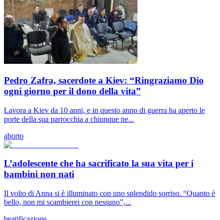
Pedro Zafra, sacerdote a Kiev: “Ringraziamo Dio
ogni giorno per il dono della vita”
Lavora a Kiev da 10 anni, e in questo anno di guerra ha aperto le
porte della sua parrocchia a chiunque ne...
aborto
L’adolescente che ha sacrificato la sua vita per i
bambini non nati
Il volto di Anna si è illuminato con uno splendido sorriso. “Quanto è
bello, non mi scambierei con nessuno”,...
beatificazione