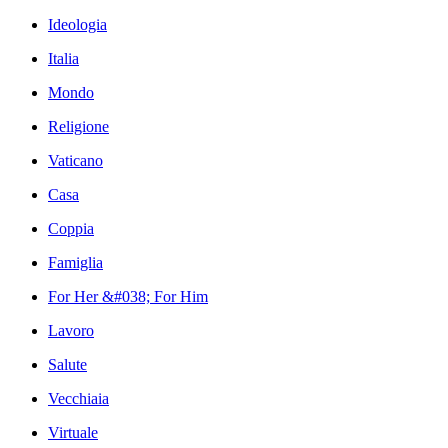
Ideologia
Italia
Mondo
Religione
Vaticano
Casa
Coppia
Famiglia
For Her &#038; For Him
Lavoro
Salute
Vecchiaia
Virtuale