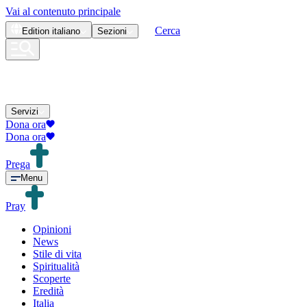
Vai al contenuto principale
Cerca
Edition
italiano
Sezioni
Servizi
Dona ora
Dona ora
Prega
Menu
Pray
Opinioni
News
Stile di vita
Spiritualità
Scoperte
Eredità
Italia