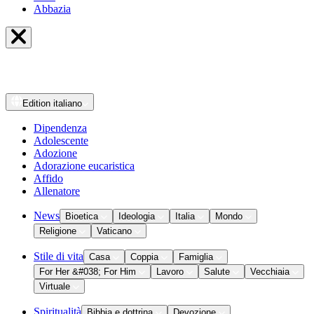
Abbazia
Edition
italiano
Dipendenza
Adolescente
Adozione
Adorazione eucaristica
Affido
Allenatore
News
Bioetica
Ideologia
Italia
Mondo
Religione
Vaticano
Stile di vita
Casa
Coppia
Famiglia
For Her &#038; For Him
Lavoro
Salute
Vecchiaia
Virtuale
Spiritualità
Bibbia e dottrina
Devozione