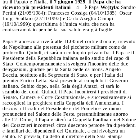
tra il Papato e l'Italia, il
7 giugno 1929
. Il
Papa che ha
ricevuto più presidenti italiani
– 4 – è Papa
Wojtyla
: Sandro
Pertini (21/05/1984); Francesco Cossiga (04/10/1985), Oscar
Luigi Scalfaro (27/11/1992) e Carlo Azeglio Ciampi
(19/10/1999): quest'ultima è l'unica visita che non ha
contraccambiato perché la sua salute era già fragile.
Papa Francesco arriverà alle 11.00 nel cortile d'onore, ricevuto
da Napolitano alla presenza del picchetto militare come da
protocollo. Quindi, ci sarà un colloquio privato fra il Papa e il
Presidente della Repubblica italiana nello studio del capo di
Stato. Contemporaneamente si svolgerà l'incontro delle due
delegazioni, guidate per la Santa Sede da mons. Angelo
Becciu, sostituto alla Segreteria di Stato, e per l'Italia dal
premier Enrico Letta. Sarà presente al completo il Governo
italiano. Subito dopo, nella Sala degli Arazzi, ci sarà lo
scambio dei doni. Quindi, il Papa incontrerà i presidenti di
Senato, Camera e Corte Costituzionale, e successivamente si
raccoglierà in preghiera nella Cappella dell'Annunziata. I
discorsi ufficiali del Presidente e del Pontefice verranno
pronunciati nel Salone delle Feste, presumibilmente attorno
alle 12. Dopo, il Papa visiterà la Cappella Paolina e nel Salone
dei Corazzieri incontrerà circa duecento persone fra dipendenti
e familiari dei dipendenti del Quirinale, a cui rivolgerà un
saluto. E' prevista, ha detto il direttore della Sala Stampa