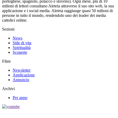
portoghese, spagnolo, polacco e sloveno). Ogni mese, più di 10
milioni di lettori consultano Aleteia attraverso il suo sito web, la sua
applicazione e i social media. Aleteia raggiunge quasi 50 milioni di
persone in tutto il mondo, rendendolo uno dei leader dei media
cattolici online.
Sezioni
News
Stile di vita
Spiritualità
Scoperte
Fibre
Newsletter
Applicazione
Annuncio
Archivi
Per anno