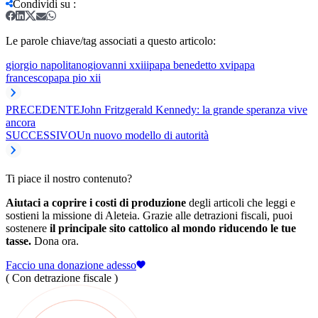
Condividi su
:
Le parole chiave/tag associati a questo articolo:
giorgio napolitano
giovanni xxiii
papa benedetto xvi
papa
francesco
papa pio xii
PRECEDENTE
John Fritzgerald Kennedy: la grande speranza vive
ancora
SUCCESSIVO
Un nuovo modello di autorità
Ti piace il nostro contenuto?
Aiutaci a coprire i costi di produzione
degli articoli che leggi e
sostieni la missione di Aleteia. Grazie alle detrazioni fiscali, puoi
sostenere
il principale sito cattolico al mondo riducendo le tue
tasse.
Dona ora.
Faccio una donazione adesso
( Con detrazione fiscale )