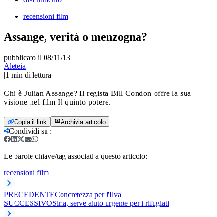
recensioni film
Assange, verità o menzogna?
pubblicato il 08/11/13
|
Aleteia
|
1
min di lettura
Chi è Julian Assange? Il regista Bill Condon offre la sua
visione nel film Il quinto potere.
Copia il link
Archivia articolo
Condividi su
:
Le parole chiave/tag associati a questo articolo:
recensioni film
PRECEDENTE
Concretezza per l'Ilva
SUCCESSIVO
Siria, serve aiuto urgente per i rifugiati