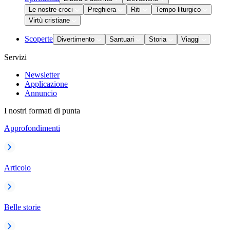
Le nostre croci
Preghiera
Riti
Tempo liturgico
Virtù cristiane
Scoperte
Divertimento
Santuari
Storia
Viaggi
Servizi
Newsletter
Applicazione
Annuncio
I nostri formati di punta
Approfondimenti
Articolo
Belle storie