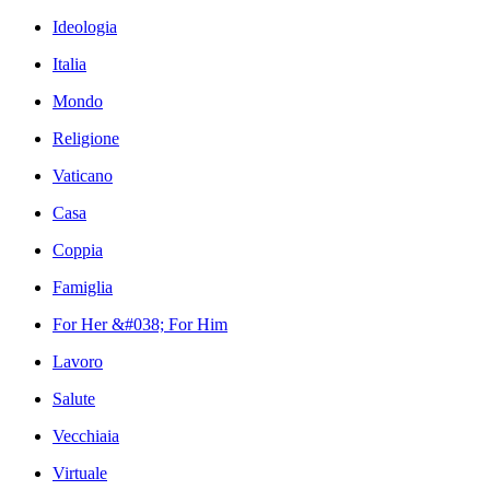
Ideologia
Italia
Mondo
Religione
Vaticano
Casa
Coppia
Famiglia
For Her &#038; For Him
Lavoro
Salute
Vecchiaia
Virtuale