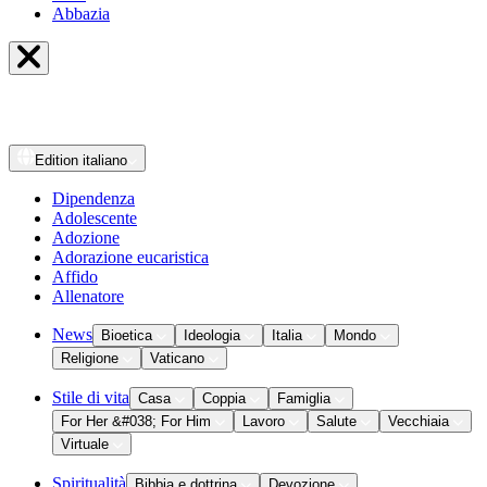
Abbazia
Edition
italiano
Dipendenza
Adolescente
Adozione
Adorazione eucaristica
Affido
Allenatore
News
Bioetica
Ideologia
Italia
Mondo
Religione
Vaticano
Stile di vita
Casa
Coppia
Famiglia
For Her &#038; For Him
Lavoro
Salute
Vecchiaia
Virtuale
Spiritualità
Bibbia e dottrina
Devozione