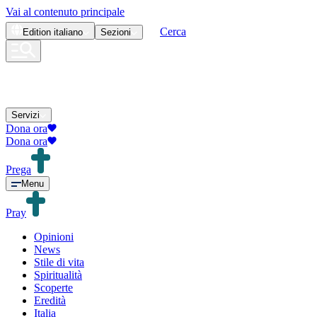
Vai al contenuto principale
Cerca
Edition
italiano
Sezioni
Servizi
Dona ora
Dona ora
Prega
Menu
Pray
Opinioni
News
Stile di vita
Spiritualità
Scoperte
Eredità
Italia