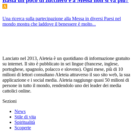
Basta un poco di zucchero e a Messa non si va più?
Una ricerca sulla partecipazione alla Messa in diversi Paesi nel
mondo mostra che laddove il benessere è molto...
Lanciato nel 2013, Aleteia è un quotidiano di informazione gratuito
su internet. Il sito è pubblicato in sei lingue (francese, inglese,
portoghese, spagnolo, polacco e sloveno). Ogni mese, più di 10
milioni di lettori consultano Aleteia attraverso il suo sito web, la sua
applicazione e i social media. Aleteia raggiunge quasi 50 milioni di
persone in tutto il mondo, rendendolo uno dei leader dei media
cattolici online.
Sezioni
News
Stile di vita
Spiritualità
Scoperte