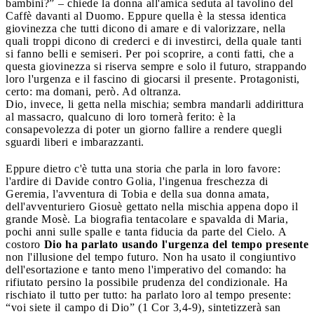
bambini?” – chiede la donna all'amica seduta al tavolino del
Caffè davanti al Duomo. Eppure quella è la stessa identica
giovinezza che tutti dicono di amare e di valorizzare, nella
quali troppi dicono di crederci e di investirci, della quale tanti
si fanno belli e semiseri. Per poi scoprire, a conti fatti, che a
questa giovinezza si riserva sempre e solo il futuro, strappando
loro l'urgenza e il fascino di giocarsi il presente. Protagonisti,
certo: ma domani, però. Ad oltranza.
Dio, invece, li getta nella mischia; sembra mandarli addirittura
al massacro, qualcuno di loro tornerà ferito: è la
consapevolezza di poter un giorno fallire a rendere quegli
sguardi liberi e imbarazzanti.
Eppure dietro c'è tutta una storia che parla in loro favore:
l'ardire di Davide contro Golia, l'ingenua freschezza di
Geremia, l'avventura di Tobia e della sua donna amata,
dell'avventuriero Giosuè gettato nella mischia appena dopo il
grande Mosè. La biografia tentacolare e spavalda di Maria,
pochi anni sulle spalle e tanta fiducia da parte del Cielo. A
costoro
Dio ha parlato usando l'urgenza del tempo presente
non l'illusione del tempo futuro. Non ha usato il congiuntivo
dell'esortazione e tanto meno l'imperativo del comando: ha
rifiutato persino la possibile prudenza del condizionale. Ha
rischiato il tutto per tutto: ha parlato loro al tempo presente:
“voi siete il campo di Dio” (1 Cor 3,4-9), sintetizzerà san