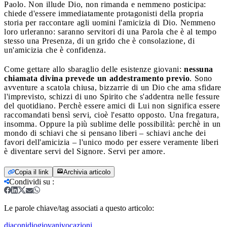
Paolo. Non illude Dio, non rimanda e nemmeno posticipa:
chiede d'essere immediatamente protagonisti della propria
storia per raccontare agli uomini l'amicizia di Dio. Nemmeno
loro urleranno: saranno servitori di una Parola che è al tempo
stesso una Presenza, di un grido che è consolazione, di
un'amicizia che è confidenza.
Come gettare allo sbaraglio delle esistenze giovani:
nessuna
chiamata divina prevede un addestramento previo
. Sono
avventure a scatola chiusa, bizzarrie di un Dio che ama sfidare
l'imprevisto, schizzi di uno Spirito che s'addentra nelle fessure
del quotidiano. Perchè essere amici di Lui non significa essere
raccomandati bensì servi, cioè l'esatto opposto. Una fregatura,
insomma. Oppure la più sublime delle possibilità: perchè in un
mondo di schiavi che si pensano liberi – schiavi anche dei
favori dell'amicizia – l'unico modo per essere veramente liberi
è diventare servi del Signore. Servi per amore.
Copia il link
Archivia articolo
Condividi su
:
Le parole chiave/tag associati a questo articolo:
diaconi
dio
giovani
vocazioni