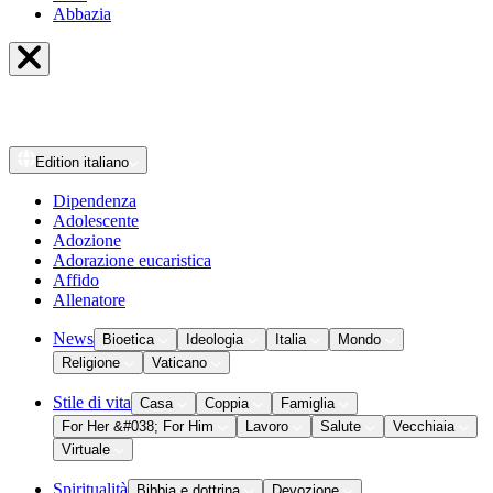
Abbazia
Edition
italiano
Dipendenza
Adolescente
Adozione
Adorazione eucaristica
Affido
Allenatore
News
Bioetica
Ideologia
Italia
Mondo
Religione
Vaticano
Stile di vita
Casa
Coppia
Famiglia
For Her &#038; For Him
Lavoro
Salute
Vecchiaia
Virtuale
Spiritualità
Bibbia e dottrina
Devozione