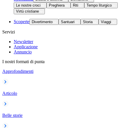
Le nostre croci
Preghiera
Riti
Tempo liturgico
Virtù cristiane
Scoperte
Divertimento
Santuari
Storia
Viaggi
Servizi
Newsletter
Applicazione
Annuncio
I nostri formati di punta
Approfondimenti
Articolo
Belle storie