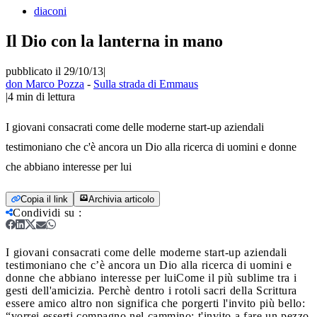
diaconi
Il Dio con la lanterna in mano
pubblicato il 29/10/13
|
don Marco Pozza
-
Sulla strada di Emmaus
|
4
min di lettura
I giovani consacrati come delle moderne start-up aziendali
testimoniano che c'è ancora un Dio alla ricerca di uomini e donne
che abbiano interesse per lui
Copia il link
Archivia articolo
Condividi su
:
I giovani consacrati come delle moderne start-up aziendali
testimoniano che c’è ancora un Dio alla ricerca di uomini e
donne che abbiano interesse per lui
Come il più sublime tra i
gesti dell'amicizia. Perchè dentro i rotoli sacri della Scrittura
essere amico altro non significa che porgerti l'invito più bello:
“vorrei esserti compagno nel cammino; t'invito a fare un pezzo