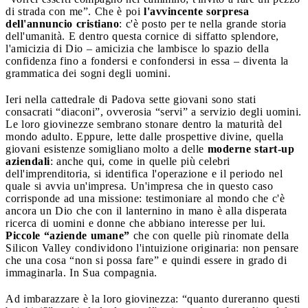
di strada con me”. Che è poi
l'avvincente sorpresa
dell'annuncio cristiano
: c'è posto per te nella grande storia
dell'umanità. E dentro questa cornice di siffatto splendore,
l'amicizia di Dio – amicizia che lambisce lo spazio della
confidenza fino a fondersi e confondersi in essa – diventa la
grammatica dei sogni degli uomini.
Ieri nella cattedrale di Padova sette giovani sono stati
consacrati “diaconi”, ovverosia “servi” a servizio degli uomini.
Le loro giovinezze sembrano stonare dentro la maturità del
mondo adulto. Eppure, lette dalle prospettive divine, quella
giovani esistenze somigliano molto a delle
moderne start-up
aziendali
: anche qui, come in quelle più celebri
dell'imprenditoria, si identifica l'operazione e il periodo nel
quale si avvia un'impresa. Un'impresa che in questo caso
corrisponde ad una missione: testimoniare al mondo che c'è
ancora un Dio che con il lanternino in mano è alla disperata
ricerca di uomini e donne che abbiano interesse per lui.
Piccole “aziende umane”
che con quelle più rinomate della
Silicon Valley condividono l'intuizione originaria: non pensare
che una cosa “non si possa fare” e quindi essere in grado di
immaginarla. In Sua compagnia.
Ad imbarazzare è la loro giovinezza: “quanto dureranno questi