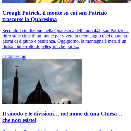
Croagh Patrick, il monte su cui san Patrizio
trascorse la Quaresima
Secondo la tradizione, nella Quaresima dell’anno 441, san Patrizio si
ritirò sulle cime di un monte per vivere in eremitaggio quei quaranta
giorni di digiuno e penitenza. Oggigiorno, la montagna è meta d’un
flusso ininterrotto di pellegrini che porta...
cattolicesimo
Il sinodo e le divisioni… nel nome di una Chiesa…
che non esiste!