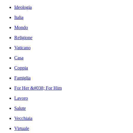
Ideologia
Italia
Mondo
Religione
Vaticano
Casa
Coppia
Famiglia
For Her &#038; For Him
Lavoro
Salute
Vecchiaia
Virtuale