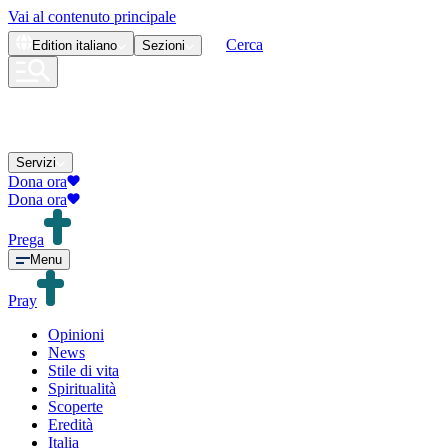
Vai al contenuto principale
Cerca
Edition
italiano
Sezioni
Servizi
Dona ora
Dona ora
Prega
Menu
Pray
Opinioni
News
Stile di vita
Spiritualità
Scoperte
Eredità
Italia