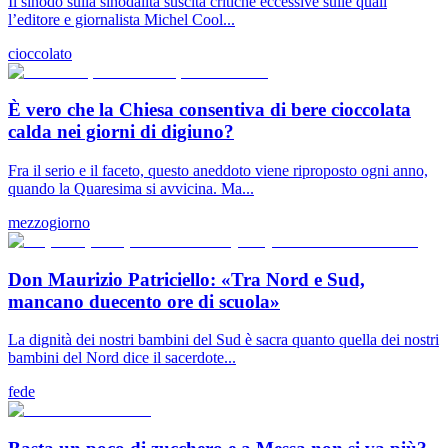
Il sinodo sulla sinodalità suscita critiche eccessive sulle quali
l’editore e giornalista Michel Cool...
cioccolato
È vero che la Chiesa consentiva di bere cioccolata
calda nei giorni di digiuno?
Fra il serio e il faceto, questo aneddoto viene riproposto ogni anno,
quando la Quaresima si avvicina. Ma...
mezzogiorno
Don Maurizio Patriciello: «Tra Nord e Sud,
mancano duecento ore di scuola»
La dignità dei nostri bambini del Sud è sacra quanto quella dei nostri
bambini del Nord dice il sacerdote...
fede