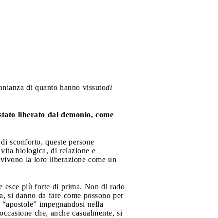
onianza di quanto hanno vissuto
di
stato liberato dal demonio, come
 di sconforto, queste persone
vita biologica, di relazione e
– vivono la loro liberazione come un
e esce più forte di prima. Non di rado
ta, si danno da fare come possono per
, “apostole” impegnandosi nella
a occasione che, anche casualmente, si