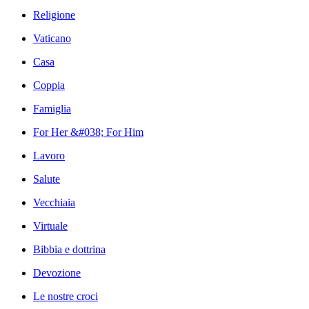
Religione
Vaticano
Casa
Coppia
Famiglia
For Her &#038; For Him
Lavoro
Salute
Vecchiaia
Virtuale
Bibbia e dottrina
Devozione
Le nostre croci