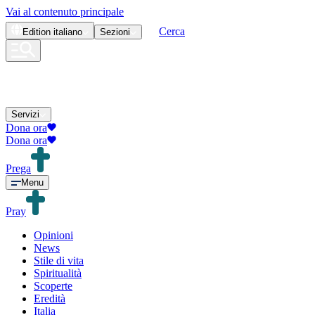
Vai al contenuto principale
Cerca
Edition
italiano
Sezioni
Servizi
Dona ora
Dona ora
Prega
Menu
Pray
Opinioni
News
Stile di vita
Spiritualità
Scoperte
Eredità
Italia