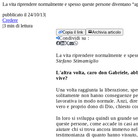
La vita riprendere normalmente e spesso queste persone diventano “a
pubblicato il 24/10/13
|
Credere
|
3
min di lettura
Copia il link
Archivia articolo
Condividi su
:
La vita riprendere normalmente e spes
Stefano Stimamiglio
L'altra volta, caro don Gabriele, a
vive?
Una volta raggiunta la liberazione, sp
solitamente non hanno conseguenze perma
lavorativa in modo normale. Anzi, direi
vero e proprio dono di Dio, chiesto con
In loro si sviluppa quindi un grande se
queste persone, come accade in casi an
aiutare chi si trova ancora immerso ne
testimonianza di quanto hanno vissuto, 