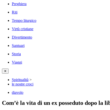
Preghiera
Riti
Tempo liturgico
Virtù cristiane
Divertimento
Santuari
Storia
Viaggi
✕
Spiritualità
>
le nostre croci
diavolo
Com’è la vita di un ex posseduto dopo la l