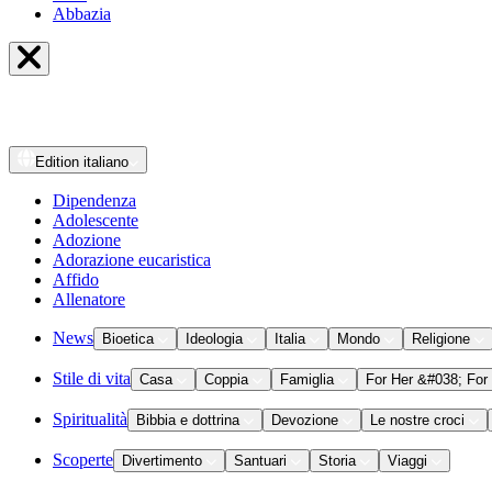
Abbazia
Edition
italiano
Dipendenza
Adolescente
Adozione
Adorazione eucaristica
Affido
Allenatore
News
Bioetica
Ideologia
Italia
Mondo
Religione
Stile di vita
Casa
Coppia
Famiglia
For Her &#038; For
Spiritualità
Bibbia e dottrina
Devozione
Le nostre croci
Scoperte
Divertimento
Santuari
Storia
Viaggi