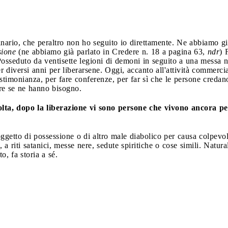
nario, che peraltro non ho seguito io direttamente. Ne abbiamo già 
sione
(ne abbiamo già parlato in Credere n. 18 a pagina 63,
ndr
) 
Posseduto da ventisette legioni di demoni in seguito a una messa ner
 diversi anni per liberarsene. Oggi, accanto all'attività commercia
testimonianza, per fare conferenze, per far sì che le persone creda
are se ne hanno bisogno.
olta, dopo la liberazione vi sono persone che vivono ancora pe
oggetto di possessione o di altro male diabolico per causa colpevol
 riti satanici, messe nere, sedute spiritiche o cose simili. Natural
, fa storia a sé.