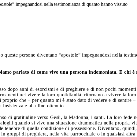
postole” impegnandosi nella testimonianza di quanto hanno vissuto
so queste persone diventano “apostole” impegnandosi nella testim
bbiamo parlato di come vive una persona indemoniata. E chi è 
esso dopo anni di esorcismi e di preghiere e di non pochi momenti
nenti nel vivere la loro quotidianità: ritornano a vivere la loro 
 proprio che – per quanto mi è stato dato di vedere e di sentire 
 insistenza e alla fine ottenuto.
nso di gratitudine verso Gesù, la Madonna, i santi. La loro fede n
aloghi quando si vive una situazione drammatica nella propria vi
lle tenebre di quella condizione di possessione. Diventano, quindi
in gruppi di preghiera, nella vita parrocchiale o in qualsiasi altr