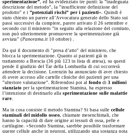
sperimentazione”
, ed ha evidenziato tre punti: la ”inadeguata
descrizione del metodo”, la ”insufficiente definizione del
prodotto” e i
”potenziali rischi” per i pazienti
». Quindi è
stato chiesto un parere all’Avvocatura generale dello Stato sui
passi successivi da compiere, parere arrivato il 26 settembre e
secondo cui il ministero ”in seguito alla relazione del comitato,
non può ulteriormente promuovere la sperimentazione già
avviata” (
Panorama.it
10 ottobre) .
Da qui il documento di "presa d’atto" del ministero, che
blocca la sperimentazione. Quanto ai pazienti già in
trattamento a Brescia (36 più 123 in lista di attesa), su questi
pende il giudizio del Tar della Lombardia di cui occorrerà
attendere la decisione. Lorenzin ha annunciato di aver chiesto
di avere accesso alle cartelle cliniche dei pazienti per una
”ulteriore valutazione”. Riferendosi poi al
fondo
di
3 milioni
stanziato
per la sperimentazione Stamina, ha espresso
l’intenzione di destinarlo alla
sperimentazione sulle malattie
rare
.
Ma in cosa consiste il metodo Stamina? Si basa sulle
cellule
staminali del midollo osseo
, chiamate mesenchimali, che
hanno la capacità di dare origine ai tessuti di ossa, pelle e
cartilagine. «Secondo Stamina, sarebbe possibile trasformare
queste cellule anche in neuroni, utilizzando una sostanza nota