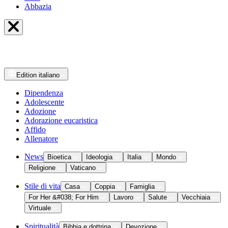
Abbazia
Edition
italiano
Dipendenza
Adolescente
Adozione
Adorazione eucaristica
Affido
Allenatore
News
Bioetica
Ideologia
Italia
Mondo
Religione
Vaticano
Stile di vita
Casa
Coppia
Famiglia
For Her &#038; For Him
Lavoro
Salute
Vecchiaia
Virtuale
Spiritualità
Bibbia e dottrina
Devozione