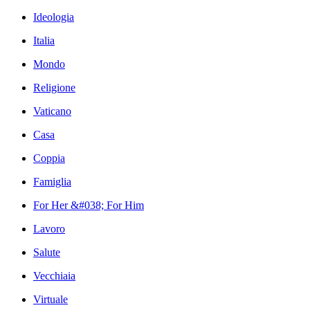
Ideologia
Italia
Mondo
Religione
Vaticano
Casa
Coppia
Famiglia
For Her &#038; For Him
Lavoro
Salute
Vecchiaia
Virtuale