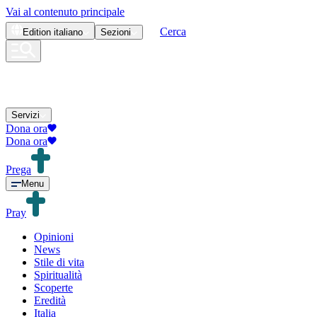
Vai al contenuto principale
Cerca
Edition
italiano
Sezioni
Servizi
Dona ora
Dona ora
Prega
Menu
Pray
Opinioni
News
Stile di vita
Spiritualità
Scoperte
Eredità
Italia