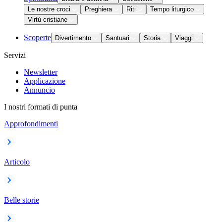
Le nostre croci
Preghiera
Riti
Tempo liturgico
Virtù cristiane
Scoperte
Divertimento
Santuari
Storia
Viaggi
Servizi
Newsletter
Applicazione
Annuncio
I nostri formati di punta
Approfondimenti
Articolo
Belle storie