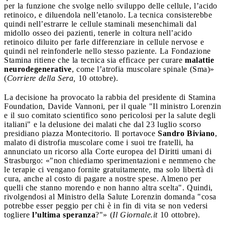
per la funzione che svolge nello sviluppo delle cellule, l’acido
retinoico, e diluendola nell’etanolo. La tecnica consisterebbe
quindi nell’estrarre le cellule staminali mesenchimali dal
midollo osseo dei pazienti, tenerle in coltura nell’acido
retinoico diluito per farle differenziare in cellule nervose e
quindi nel reinfonderle nello stesso paziente. La Fondazione
Stamina ritiene che la tecnica sia efficace per curare
malattie
neurodegenerative
, come l’atrofia muscolare spinale (Sma)»
(
Corriere della Sera,
10 ottobre).
La decisione ha provocato la rabbia del presidente di Stamina
Foundation, Davide Vannoni, per il quale "Il ministro Lorenzin
e il suo comitato scientifico sono pericolosi per la salute degli
italiani" e la delusione dei malati che dal 23 luglio scorso
presidiano piazza Montecitorio. Il portavoce
Sandro Biviano
,
malato di distrofia muscolare come i suoi tre fratelli, ha
annunciato un ricorso alla Corte europea del Diritti umani di
Strasburgo: «"non chiediamo sperimentazioni e nemmeno che
le terapie ci vengano fornite gratuitamente, ma solo libertà di
cura, anche al costo di pagare a nostre spese. Almeno per
quelli che stanno morendo e non hanno altra scelta". Quindi,
rivolgendosi al Ministro della Salute Lorenzin domanda "cosa
potrebbe esser peggio per chi è in fin di vita se non vedersi
togliere
l’ultima speranza
?"» (
Il Giornale.it
10 ottobre).