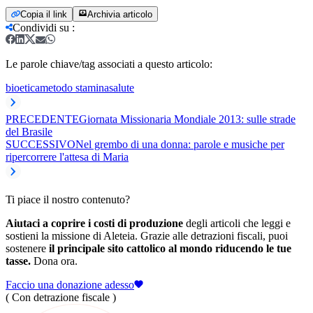
Copia il link
Archivia articolo
Condividi su
:
Le parole chiave/tag associati a questo articolo:
bioetica
metodo stamina
salute
PRECEDENTE
Giornata Missionaria Mondiale 2013: sulle strade
del Brasile
SUCCESSIVO
Nel grembo di una donna: parole e musiche per
ripercorrere l'attesa di Maria
Ti piace il nostro contenuto?
Aiutaci a coprire i costi di produzione
degli articoli che leggi e
sostieni la missione di Aleteia. Grazie alle detrazioni fiscali, puoi
sostenere
il principale sito cattolico al mondo riducendo le tue
tasse.
Dona ora.
Faccio una donazione adesso
( Con detrazione fiscale )