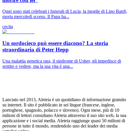
morire con lei”
Oggi sono stati celebrati i funerali di Lucia, la moglie di Lino Banfi,
morta mercoledì scorso. Il Papa ha...
cecita
Un sordocieco può essere diacono? La storia
straordinaria di Peter Hepp
Una malattia genetica rara, il sindrome di Usher, gli impedisce di
sentire e vedere, ma la sua vita è una...
Lanciato nel 2013, Aleteia è un quotidiano di informazione gratuito
su internet. Il sito è pubblicato in sei lingue (francese, inglese,
portoghese, spagnolo, polacco e sloveno). Ogni mese, più di 10
milioni di lettori consultano Aleteia attraverso il suo sito web, la sua
applicazione e i social media. Aleteia raggiunge quasi 50 milioni di
persone in tutto il mondo, rendendolo uno dei leader dei media