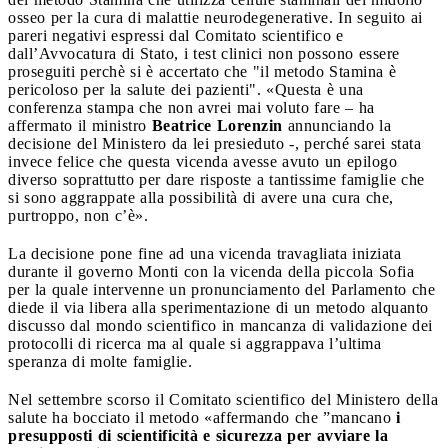
osseo per la cura di malattie neurodegenerative. In seguito ai
pareri negativi espressi dal Comitato scientifico e
dall’Avvocatura di Stato, i test clinici non possono essere
proseguiti perchè si è accertato che "il metodo Stamina è
pericoloso per la salute dei pazienti". «Questa è una
conferenza stampa che non avrei mai voluto fare – ha
affermato il ministro
Beatrice Lorenzin
annunciando la
decisione del Ministero da lei presieduto -, perché sarei stata
invece felice che questa vicenda avesse avuto un epilogo
diverso soprattutto per dare risposte a tantissime famiglie che
si sono aggrappate alla possibilità di avere una cura che,
purtroppo, non c’è».
La decisione pone fine ad una vicenda travagliata iniziata
durante il governo Monti con la vicenda della piccola Sofia
per la quale intervenne un pronunciamento del Parlamento che
diede il via libera alla sperimentazione di un metodo alquanto
discusso dal mondo scientifico in mancanza di validazione dei
protocolli di ricerca ma al quale si aggrappava l’ultima
speranza di molte famiglie.
Nel settembre scorso il Comitato scientifico del Ministero della
salute ha bocciato il metodo «affermando che ”mancano
i
presupposti di scientificità e sicurezza per avviare la