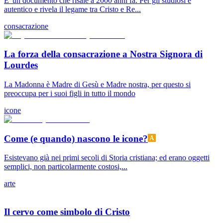
E' un documento che risale a 2000 anni fa. Per gli studiosi è
autentico e rivela il legame tra Cristo e Re...
consacrazione
La forza della consacrazione a Nostra Signora di
Lourdes
La Madonna è Madre di Gesù e Madre nostra, per questo si
preoccupa per i suoi figli in tutto il mondo
icone
Come (e quando) nascono le icone?
Esistevano già nei primi secoli di Storia cristiana; ed erano oggetti
semplici, non particolarmente costosi,...
arte
Il cervo come simbolo di Cristo