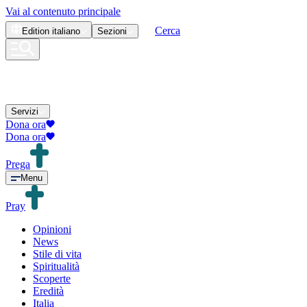
Vai al contenuto principale
Cerca
Edition
italiano
Sezioni
Servizi
Dona ora
Dona ora
Prega
Menu
Pray
Opinioni
News
Stile di vita
Spiritualità
Scoperte
Eredità
Italia