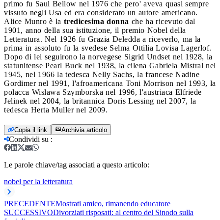
primo fu Saul Bellow nel 1976 che pero' aveva quasi sempre
vissuto negli Usa ed era considerato un autore americano.
Alice Munro è la
tredicesima donna
che ha ricevuto dal
1901, anno della sua istituzione, il premio Nobel della
Letteratura. Nel 1926 fu Grazia Deledda a riceverlo, ma la
prima in assoluto fu la svedese Selma Ottilia Lovisa Lagerlof.
Dopo di lei seguirono la norvegese Sigrid Undset nel 1928, la
statunitense Pearl Buck nel 1938, la cilena Gabriela Mistral nel
1945, nel 1966 la tedesca Nelly Sachs, la francese Nadine
Gordimer nel 1991, l'afroamericana Toni Morrison nel 1993, la
polacca Wislawa Szymborska nel 1996, l'austriaca Elfriede
Jelinek nel 2004, la britannica Doris Lessing nel 2007, la
tedesca Herta Muller nel 2009.
Copia il link
Archivia articolo
Condividi su
:
Le parole chiave/tag associati a questo articolo:
nobel per la letteratura
PRECEDENTE
Mostrati amico, rimanendo educatore
SUCCESSIVO
Divorziati risposati: al centro del Sinodo sulla