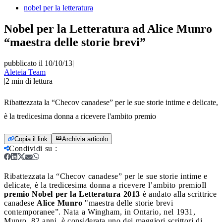
nobel per la letteratura
Nobel per la Letteratura ad Alice Munro
“maestra delle storie brevi”
pubblicato il 10/10/13
|
Aleteia Team
|
2
min di lettura
Ribattezzata la “Checov canadese” per le sue storie intime e delicate,
è la tredicesima donna a ricevere l'ambito premio
Copia il link
Archivia articolo
Condividi su
:
Ribattezzata la “Checov canadese” per le sue storie intime e
delicate, è la tredicesima donna a ricevere l’ambito premio
Il
premio Nobel per la Letteratura 2013
è andato alla scrittrice
canadese
Alice Munro
"maestra delle storie brevi
contemporanee”. Nata a Wingham, in Ontario, nel 1931,
Munro, 82 anni, è considerata uno dei maggiori scrittori di