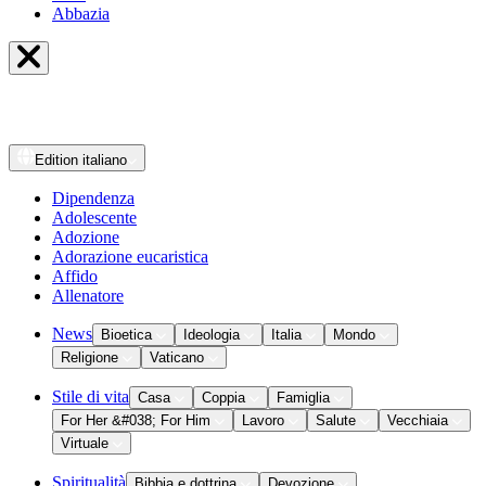
Abbazia
Edition
italiano
Dipendenza
Adolescente
Adozione
Adorazione eucaristica
Affido
Allenatore
News
Bioetica
Ideologia
Italia
Mondo
Religione
Vaticano
Stile di vita
Casa
Coppia
Famiglia
For Her &#038; For Him
Lavoro
Salute
Vecchiaia
Virtuale
Spiritualità
Bibbia e dottrina
Devozione