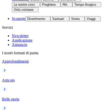
Le nostre croci
Preghiera
Riti
Tempo liturgico
Virtù cristiane
Scoperte
Divertimento
Santuari
Storia
Viaggi
Servizi
Newsletter
Applicazione
Annuncio
I nostri formati di punta
Approfondimenti
Articolo
Belle storie