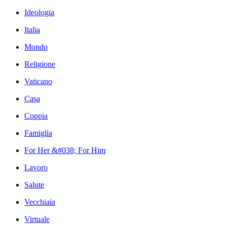
Ideologia
Italia
Mondo
Religione
Vaticano
Casa
Coppia
Famiglia
For Her &#038; For Him
Lavoro
Salute
Vecchiaia
Virtuale