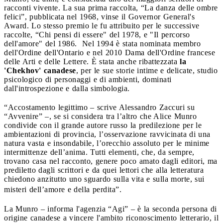
racconti vivente. La sua prima raccolta, “La danza delle ombre
felici”, pubblicata nel 1968, vinse il Governor General's
Award. Lo stesso premio le fu attribuito per le successive
raccolte, “Chi pensi di essere" del 1978, e "Il percorso
dell'amore" del 1986. Nel 1994 è stata nominata membro
dell'Ordine dell'Ontario e nel 2010 Dama dell'Ordine francese
delle Arti e delle Lettere. È stata anche ribattezzata
la
'Chekhov' canadese
, per le sue storie intime e delicate, studio
psicologico di personaggi e di ambienti, dominati
dall'introspezione e dalla simbologia.
“Accostamento legittimo – scrive Alessandro Zaccuri su
“Avvenire” –, se si considera tra l’altro che Alice Munro
condivide con il grande autore russo la predilezione per le
ambientazioni di provincia, l’osservazione ravvicinata di una
natura vasta e insondabile, l’orecchio assoluto per le minime
intermittenze dell’anima. Tutti elementi, che, da sempre,
trovano casa nel racconto, genere poco amato dagli editori, ma
prediletto dagli scrittori e da quei lettori che alla letteratura
chiedono anzitutto uno sguardo sulla vita e sulla morte, sui
misteri dell’amore e della perdita”.
La Munro – informa l'agenzia “Agi” – è la seconda persona di
origine canadese a vincere l'ambito riconoscimento letterario, il