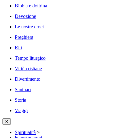
Bibbia e dottrina
Devozione
Le nostre croci
Preghiera
Riti
Tempo liturgico
Virtù cristiane
Divertimento
Santuari
Storia
Viaggi
✕
Spiritualità
>
le nostre croci