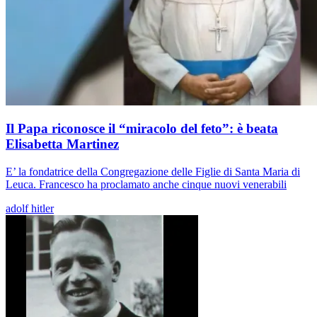
Il Papa riconosce il “miracolo del feto”: è beata
Elisabetta Martinez
E’ la fondatrice della Congregazione delle Figlie di Santa Maria di
Leuca. Francesco ha proclamato anche cinque nuovi venerabili
adolf hitler