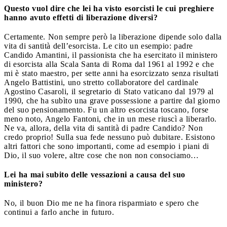
Questo vuol dire che lei ha visto esorcisti le cui preghiere
hanno avuto effetti di liberazione diversi?
Certamente. Non sempre però la liberazione dipende solo dalla
vita di santità dell’esorcista. Le cito un esempio: padre
Candido Amantini, il passionista che ha esercitato il ministero
di esorcista alla Scala Santa di Roma dal 1961 al 1992 e che
mi è stato maestro, per sette anni ha esorcizzato senza risultati
Angelo Battistini, uno stretto collaboratore del cardinale
Agostino Casaroli, il segretario di Stato vaticano dal 1979 al
1990, che ha subìto una grave possessione a partire dal giorno
del suo pensionamento. Fu un altro esorcista toscano, forse
meno noto, Angelo Fantoni, che in un mese riuscì a liberarlo.
Ne va, allora, della vita di santità di padre Candido? Non
credo proprio! Sulla sua fede nessuno può dubitare. Esistono
altri fattori che sono importanti, come ad esempio i piani di
Dio, il suo volere, altre cose che non non consociamo…
Lei ha mai subito delle vessazioni a causa del suo
ministero?
No, il buon Dio me ne ha finora risparmiato e spero che
continui a farlo anche in futuro.