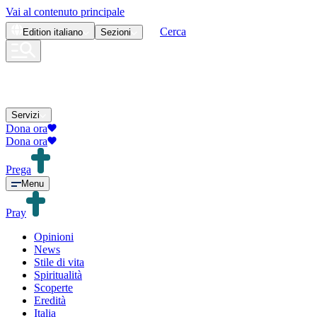
Vai al contenuto principale
Cerca
Edition
italiano
Sezioni
Servizi
Dona ora
Dona ora
Prega
Menu
Pray
Opinioni
News
Stile di vita
Spiritualità
Scoperte
Eredità
Italia