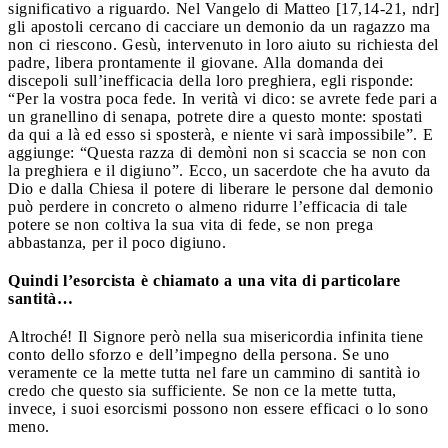
significativo a riguardo. Nel Vangelo di Matteo [17,14-21, ndr]
gli apostoli cercano di cacciare un demonio da un ragazzo ma
non ci riescono. Gesù, intervenuto in loro aiuto su richiesta del
padre, libera prontamente il giovane. Alla domanda dei
discepoli sull’inefficacia della loro preghiera, egli risponde:
“Per la vostra poca fede. In verità vi dico: se avrete fede pari a
un granellino di senapa, potrete dire a questo monte: spostati
da qui a là ed esso si sposterà, e niente vi sarà impossibile”. E
aggiunge: “Questa razza di demòni non si scaccia se non con
la preghiera e il digiuno”. Ecco, un sacerdote che ha avuto da
Dio e dalla Chiesa il potere di liberare le persone dal demonio
può perdere in concreto o almeno ridurre l’efficacia di tale
potere se non coltiva la sua vita di fede, se non prega
abbastanza, per il poco digiuno.
Quindi l’esorcista è chiamato a una vita di particolare
santità…
Altroché! Il Signore però nella sua misericordia infinita tiene
conto dello sforzo e dell’impegno della persona. Se uno
veramente ce la mette tutta nel fare un cammino di santità io
credo che questo sia sufficiente. Se non ce la mette tutta,
invece, i suoi esorcismi possono non essere efficaci o lo sono
meno.