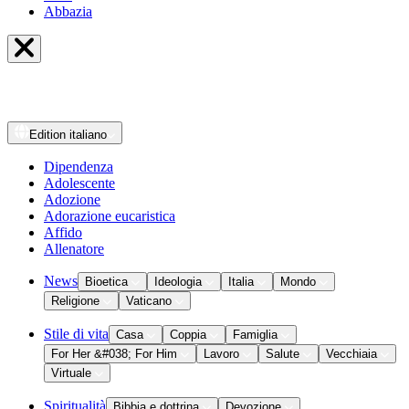
Abbazia
Edition
italiano
Dipendenza
Adolescente
Adozione
Adorazione eucaristica
Affido
Allenatore
News
Bioetica
Ideologia
Italia
Mondo
Religione
Vaticano
Stile di vita
Casa
Coppia
Famiglia
For Her &#038; For Him
Lavoro
Salute
Vecchiaia
Virtuale
Spiritualità
Bibbia e dottrina
Devozione