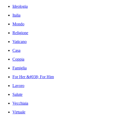
Ideologia
Italia
Mondo
Religione
Vaticano
Casa
Coppia
Famiglia
For Her &#038; For Him
Lavoro
Salute
Vecchiaia
Virtuale