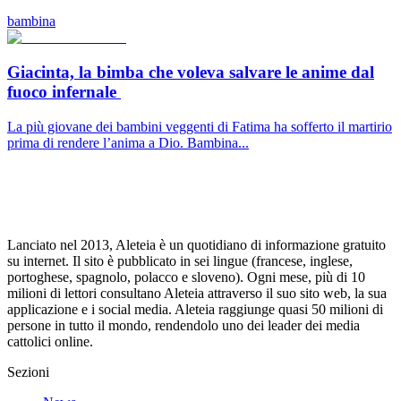
bambina
Giacinta, la bimba che voleva salvare le anime dal
fuoco infernale
La più giovane dei bambini veggenti di Fatima ha sofferto il martirio
prima di rendere l’anima a Dio. Bambina...
Lanciato nel 2013, Aleteia è un quotidiano di informazione gratuito
su internet. Il sito è pubblicato in sei lingue (francese, inglese,
portoghese, spagnolo, polacco e sloveno). Ogni mese, più di 10
milioni di lettori consultano Aleteia attraverso il suo sito web, la sua
applicazione e i social media. Aleteia raggiunge quasi 50 milioni di
persone in tutto il mondo, rendendolo uno dei leader dei media
cattolici online.
Sezioni