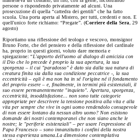
manteneva un contatto, un filo, con la gente, incontrando
persone o rispondendo privatamente ad alcuni. Una
prosecuzione di quella “cattedra dei gentili” che ha fatto
scuola. Una porta aperta al Mistero, per tutti, credenti e non. E
quell'unico forte richiamo: “Pregate”. (
Corriere della Sera
, 29
agosto)
Riportiamo una riflessione del teologo e vescovo, monsignor
Bruno Forte, che del pensiero e della riflessione del cardinale
ha, proprio in questi giorni, voluto dare memoria e
spiegazione: “
L'apporto dell'uomo al dialogo di amicizia con
il Dio che lo precede è proprio la sua apertura, la sua
sporgenza – il cui "paradosso" è dato sia dalla sua natura di
creatura finita sia dalla sua condizione peccatrice -, la sua
eccentricità – egli è ma non ha in sé l'origine né il fondamento
del proprio essere – e, finalmente, in termini più esistenziali, il
suo essere permanentemente "inquieto". Apertura, sporgenza,
eccentricità, insoddisfazione… non sono tutte categorie
appropriate per descrivere la tensione positiva alla vita e alla
vita per sempre che vive in ogni uomo rendendolo consapevole
di non essere lontano da nessun altro uomo? Non esistono
domande dei nostri contemporanei che non siano anche le
nostre; le "periferie esistenziali" – per usare l'espressione di
Papa Francesco – sono innanzitutto i confini della nostra
stessa esperienza umana.La dimensione contemplativa