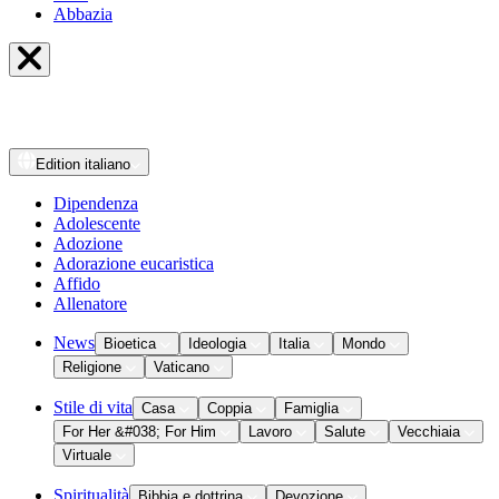
Abbazia
Edition
italiano
Dipendenza
Adolescente
Adozione
Adorazione eucaristica
Affido
Allenatore
News
Bioetica
Ideologia
Italia
Mondo
Religione
Vaticano
Stile di vita
Casa
Coppia
Famiglia
For Her &#038; For Him
Lavoro
Salute
Vecchiaia
Virtuale
Spiritualità
Bibbia e dottrina
Devozione