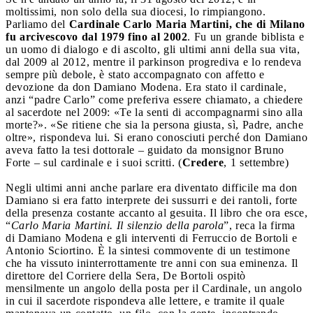
moltissimi, non solo della sua diocesi, lo rimpiangono.
Parliamo del
Cardinale Carlo Maria Martini, che di Milano
fu arcivescovo dal 1979 fino al 2002
. Fu un grande biblista e
un uomo di dialogo e di ascolto, gli ultimi anni della sua vita,
dal 2009 al 2012, mentre il parkinson progrediva e lo rendeva
sempre più debole, è stato accompagnato con affetto e
devozione da don Damiano Modena. Era stato il cardinale,
anzi “padre Carlo” come preferiva essere chiamato, a chiedere
al sacerdote nel 2009: «Te la senti di accompagnarmi sino alla
morte?». «Se ritiene che sia la persona giusta, sì, Padre, anche
oltre», rispondeva lui. Si erano conosciuti perché don Damiano
aveva fatto la tesi dottorale – guidato da monsignor Bruno
Forte – sul cardinale e i suoi scritti. (
Credere
, 1 settembre)
Negli ultimi anni anche parlare era diventato difficile ma don
Damiano si era fatto interprete dei sussurri e dei rantoli, forte
della presenza costante accanto al gesuita. Il libro che ora esce,
“
Carlo Maria Martini. Il silenzio della parola
”, reca la firma
di Damiano Modena e gli interventi di Ferruccio de Bortoli e
Antonio Sciortino. È la sintesi commovente di un testimone
che ha vissuto ininterrottamente tre anni con sua eminenza. Il
direttore del Corriere della Sera, De Bortoli ospitò
mensilmente un angolo della posta per il Cardinale, un angolo
in cui il sacerdote rispondeva alle lettere, e tramite il quale