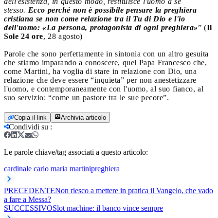
dell'esistenza, in questo modo, restituisce l'uomo a se
stesso.
Ecco perché non è possibile pensare la preghiera
cristiana se non come relazione tra il Tu di Dio e l'io
dell'uomo: «La persona, protagonista di ogni preghiera»
” (
Il
Sole 24 ore
, 28 agosto)
Parole che sono perfettamente in sintonia con un altro gesuita
che stiamo imparando a conoscere, quel Papa Francesco che,
come Martini, ha voglia di stare in relazione con Dio, una
relazione che deve essere “inquieta” per non anestetizzare
l'uomo, e contemporaneamente con l'uomo, al suo fianco, al
suo servizio: “come un pastore tra le sue pecore”.
Copia il link
Archivia articolo
Condividi su
:
Le parole chiave/tag associati a questo articolo:
cardinale carlo maria martini
preghiera
PRECEDENTE
Non riesco a mettere in pratica il Vangelo, che vado
a fare a Messa?
SUCCESSIVO
Slot machine: il banco vince sempre