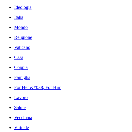
Ideologia
Italia
Mondo
Religione
Vaticano
Casa
Coppia
Famiglia
For Her &#038; For Him
Lavoro
Salute
Vecchiaia
Virtuale