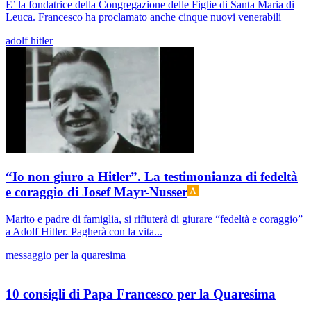
E’ la fondatrice della Congregazione delle Figlie di Santa Maria di
Leuca. Francesco ha proclamato anche cinque nuovi venerabili
adolf hitler
“Io non giuro a Hitler”. La testimonianza di fedeltà
e coraggio di Josef Mayr-Nusser
Marito e padre di famiglia, si rifiuterà di giurare “fedeltà e coraggio”
a Adolf Hitler. Pagherà con la vita...
messaggio per la quaresima
10 consigli di Papa Francesco per la Quaresima