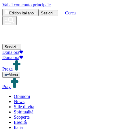
Vai al contenuto principale
Cerca
Edition
italiano
Sezioni
Servizi
Dona ora
Dona ora
Prega
Menu
Pray
Opinioni
News
Stile di vita
Spiritualità
Scoperte
Eredità
Italia