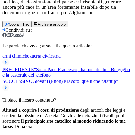
politico, di ricostruzione del paese e si rischia di generare
ancora più caos in un'area fortemente instabile dopo un
decennio di guerra in Iraq e poi Afghanistan.
Copia il link
Archivia articolo
Condividi su
:
Le parole chiave/tag associati a questo articolo:
armi chimiche
guerra civile
siria
PRECEDENTE
“Sono Papa Francesco, diamoci del tu”: Bergoglio
e la pastorale del telefono
SUCCESSIVO
Giovani (e non) e lavoro: quelli che “startup”
Ti piace il nostro contenuto?
Aiutaci a coprire i costi di produzione
degli articoli che leggi e
sostieni la missione di Aleteia. Grazie alle detrazioni fiscali, puoi
sostenere
il principale sito cattolico al mondo riducendo le tue
tasse.
Dona ora.