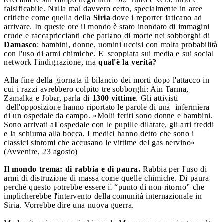
falsificabile. Nulla mai davvero certo, specialmente in aree
critiche come quella della
Siria
dove i reporter faticano ad
arrivare. In queste ore il mondo è stato inondato di immagini
crude e raccapriccianti che parlano di morte nei sobborghi di
Damasco
: bambini, donne, uomini uccisi con molta probabilità
con l'uso di armi chimiche. E' scoppiata sui media e sui social
network l'indignazione, ma
qual'è la verità?
Alla fine della giornata il bilancio dei morti dopo l'attacco in
cui i razzi avrebbero colpito tre sobborghi: Ain Tarma,
Zamalka e Jobar, parla di
1300 vittime
. Gli attivisti
dell'opposizione hanno riportato le parole di una infermiera
di un ospedale da campo. «Molti feriti sono donne e bambini.
Sono arrivati all'ospedale con le pupille dilatate, gli arti freddi
e la schiuma alla bocca. I medici hanno detto che sono i
classici sintomi che accusano le vittime del gas nervino»
(Avvenire, 23 agosto)
Il mondo trema: di rabbia e di paura.
Rabbia per l'uso di
armi di distruzione di massa come quelle chimiche. Di paura
perché questo potrebbe essere il “punto di non ritorno” che
implicherebbe l'intervento della comunità internazionale in
Siria. Vorrebbe dire una nuova guerra.