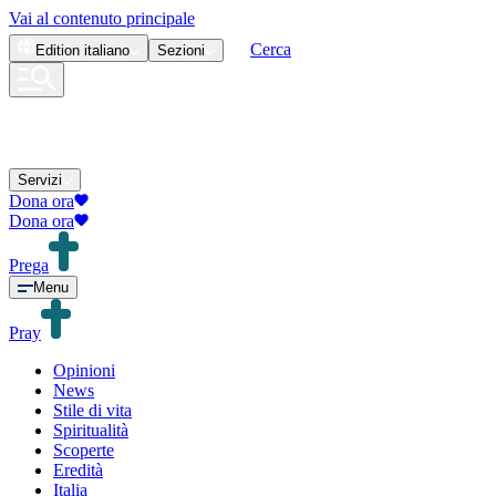
Vai al contenuto principale
Cerca
Edition
italiano
Sezioni
Servizi
Dona ora
Dona ora
Prega
Menu
Pray
Opinioni
News
Stile di vita
Spiritualità
Scoperte
Eredità
Italia