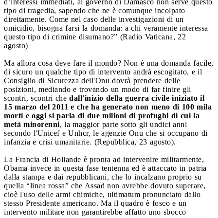
d’interessi immediati, al governo di Damasco non serve questo
tipo di tragedia, sapendo che ne è comunque incolpato
direttamente. Come nel caso delle investigazioni di un
omicidio, bisogna farsi la domanda: a chi veramente interessa
questo tipo di crimine disumano?” (Radio Vaticana, 22
agosto)
Ma allora cosa deve fare il mondo? Non è una domanda facile,
di sicuro un qualche tipo di intervento andrà escogitato, e il
Consiglio di Sicurezza dell'Onu dovrà prendere delle
posizioni, mediando e trovando un modo di far finire gli
scontri, scontri che
dall'inizio della guerra civile iniziato il
15 marzo del 2011 e che ha generato non meno di 100 mila
morti e oggi si parla di due milioni di profughi di cui la
metà minorenni
, la maggior parte sotto gli undici anni
secondo l'Unicef e Unhcr, le agenzie Onu che si occupano di
infanzia e crisi umanitarie. (Repubblica, 23 agosto).
La Francia di Hollande è pronta ad intervenire militarmente,
Obama invece in questa fase tentenna ed è attaccato in patria
dalla stampa e dai repubblicani, che lo incalzano proprio su
quella “linea rossa” che Assad non avrebbe dovuto superare,
cioè l'uso delle armi chimiche, ultimatum pronunciato dallo
stesso Presidente americano. Ma il quadro è fosco e un
intervento militare non garantirebbe affatto uno sbocco