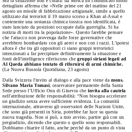
Ma la situazione non è chiara: da Mosca un comunicato molto
dettagliato afferma che «Nelle prime ore del mattino del 21
agosto un missile di fabbricazione artigianale, simile a quello
utilizzato dai terroristi il 19 marzo scorso a Khan al-Assal e
contenente una sostanza chimica tossica non identificata, è
stato lanciato da posizioni occupate dalla guerriglia. Si ha
notizia di morti tra la popolazione». Questo farebbe pensare
che l'attacco non provenga dalle forze governative che
avrebbero bombardato con gli aerei e non con i razzi. L'ipotesi
allora è che tra gli oppositori ci siano gruppi terroristici
intenzionati a far precipitare definitivamente la situazione e
fonti dell'intelligence riferiscono che
gruppi siriani legati ad
Al Qaeda abbiano tentato di rifornirsi di armi chimiche.
(La Nuova Bussola Quotidiana, 23 agosto)
Dalla Svizzera l'invito al dialogo e alla pace viene da
mons.
Silvano Maria Tomasi
, osservatore permanente della Santa
Sede presso l’Ufficio Onu di Ginevra che
invita alla cautela
nell'attribuzione delle responsabilità: “Non bisogna accelerare
un giudizio senza avere sufficiente evidenza. La comunità
internazionale, attraverso gli osservatori delle Nazioni Unite,
che sono già presenti in Siria, potrebbe far luce su questa
nuova tragedia. Non si può, a mio avviso, partire già con un
pregiudizio, dicendo che questo o quello sono responsabili.
Dobbiamo chiarire il fatto, anche perché da un punto di vista