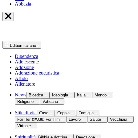
Abbazia
Edition
italiano
Dipendenza
Adolescente
Adozione
Adorazione eucaristica
Affido
Allenatore
News
Bioetica
Ideologia
Italia
Mondo
Religione
Vaticano
Stile di vita
Casa
Coppia
Famiglia
For Her &#038; For Him
Lavoro
Salute
Vecchiaia
Virtuale
Spiritualità
Bibbia e dottrina
Devozione