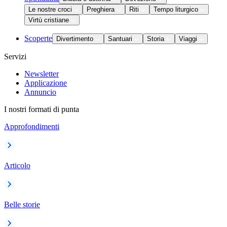
Le nostre croci
Preghiera
Riti
Tempo liturgico
Virtù cristiane
Scoperte
Divertimento
Santuari
Storia
Viaggi
Servizi
Newsletter
Applicazione
Annuncio
I nostri formati di punta
Approfondimenti
Articolo
Belle storie