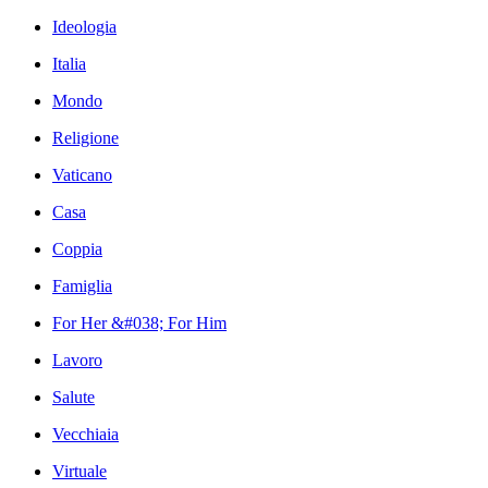
Ideologia
Italia
Mondo
Religione
Vaticano
Casa
Coppia
Famiglia
For Her &#038; For Him
Lavoro
Salute
Vecchiaia
Virtuale