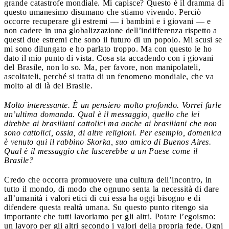
grande catastrofe mondiale. Mi capisce? Questo è il dramma di
questo umanesimo disumano che stiamo vivendo. Perciò
occorre recuperare gli estremi — i bambini e i giovani — e
non cadere in una globalizzazione dell’indifferenza rispetto a
questi due estremi che sono il futuro di un popolo. Mi scusi se
mi sono dilungato e ho parlato troppo. Ma con questo le ho
dato il mio punto di vista. Cosa sta accadendo con i giovani
del Brasile, non lo so. Ma, per favore, non manipolateli,
ascoltateli, perché si tratta di un fenomeno mondiale, che va
molto al di là del Brasile.
Molto interessante. È un pensiero molto profondo. Vorrei farle
un’ultima domanda. Qual è il messaggio, quello che lei
direbbe ai brasiliani cattolici ma anche ai brasiliani che non
sono cattolici, ossia, di altre religioni. Per esempio, domenica
è venuto qui il rabbino Skorka, suo amico di Buenos Aires.
Qual è il messaggio che lascerebbe a un Paese come il
Brasile?
Credo che occorra promuovere una cultura dell’incontro, in
tutto il mondo, di modo che ognuno senta la necessità di dare
all’umanità i valori etici di cui essa ha oggi bisogno e di
difendere questa realtà umana. Su questo punto ritengo sia
importante che tutti lavoriamo per gli altri. Potare l’egoismo:
un lavoro per gli altri secondo i valori della propria fede. Ogni