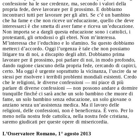
confessione ha le sue credenze, ma, secondo i valori della
propria fede, deve lavorare per il prossimo. E dobbiamo
incontrarci tutti per lavorare per gli altri. Se c’è un bambino
che ha fame e che non riceve un’educazione, quello che deve
interessarci è che smetta di aver fame e riceva un’educazione.
Non importa se a dargli questa educazione sono i cattolici, i
protestanti, gli ortodossi o gli ebrei. Non m’interessa.
M’interessa che l’educhino e lo sfamino. Su questo dobbiamo
metterci d’accordo. Oggi l’urgenza è tale che non possiamo
litigare tra di noi, a discapito degli altri. Dobbiamo prima
lavorare per il prossimo, poi parlare di noi, in modo profondo,
dando ragione ciascuno della propria fede, cercando di capirci,
certo. Ma oggi è urgente soprattutto la vicinanza, l’uscire da se
stessi per risolvere i terribili problemi mondiali esistenti. Credo
che le religioni, le diverse confessioni — mi piace di più
parlare di diverse confessioni — non possono andare a dormire
tranquille finché ci sarà anche un solo bambino che muore di
fame, un solo bambino senza educazione, un solo giovane o
anziano senza un’assistenza medica. Ma il lavoro delle
religioni, delle confessioni, non è beneficenza. È vero. Per lo
meno nella nostra fede cattolica, nella nostra fede cristiana,
saremo giudicati per queste opere di misericordia.
L’Osservatore Romano, 1° agosto 2013