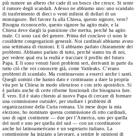
più rumore un albero che cade di un bosco che cresce. Si sente
il rumore degli scandali. Adesso ne abbiamo uno: uno scandalo
di trasferimento di dieci o venti milioni di dollari di un
monsignore. Bel favore fa alla Chiesa, questo signore, vero?
Bisogna riconoscerlo, questo signore ha agito male, e la
Chiesa deve dargli la punizione che merita, perché ha agito
male. Ci sono casi del genere. Prima del conclave ci sono le
cosiddette congregazioni generali. Noi cardinali abbiamo avuto
una settimana di riunioni. E lì abbiamo parlato chiaramente dei
problemi. Abbiamo parlato di tutto, perché siamo tra di noi,
per vedere qual era la realtà e tracciare il profilo del futuro
Papa. E lì sono venuti fuori problemi seri, derivanti in parte da
tutto ciò che voi conoscete già, come Vatileaks. C’erano
problemi di scandalo. Ma continuavano a esserci anche i santi.
Quegli uomini che hanno dato e continuano a dare la propria
vita per la Chiesa in modo silenzioso e con zelo apostolico. Si
è parlato anche di certe riforme funzionali che bisognava fare.
È vero. Ed è stato chiesto al nuovo Papa di cercare di formare
una commissione
outsider
, per studiare i problemi di
organizzazione della Curia romana. Un mese dopo la mia
elezione, ho nominato questa commissione di otto cardinali,
uno di ogni continente — due per l’America, uno per quella
del nord e uno per quella del sud — con un coordinatore
anche lui latinoamericano e un segretario italiano. La
commissione ha iniziato a lavorare, a sentire le opinioni di