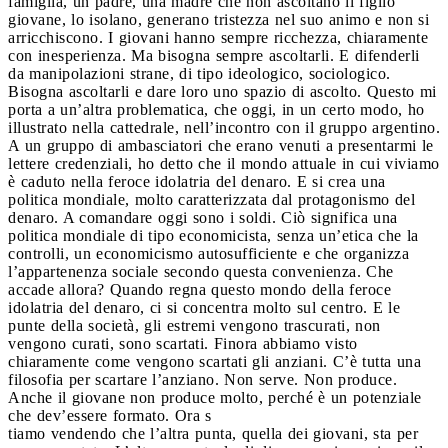
famiglia, un padre, una madre che non ascoltano il figlio
giovane, lo isolano, generano tristezza nel suo animo e non si
arricchiscono. I giovani hanno sempre ricchezza, chiaramente
con inesperienza. Ma bisogna sempre ascoltarli. E difenderli
da manipolazioni strane, di tipo ideologico, sociologico.
Bisogna ascoltarli e dare loro uno spazio di ascolto. Questo mi
porta a un’altra problematica, che oggi, in un certo modo, ho
illustrato nella cattedrale, nell’incontro con il gruppo argentino.
A un gruppo di ambasciatori che erano venuti a presentarmi le
lettere credenziali, ho detto che il mondo attuale in cui viviamo
è caduto nella feroce idolatria del denaro. E si crea una
politica mondiale, molto caratterizzata dal protagonismo del
denaro. A comandare oggi sono i soldi. Ciò significa una
politica mondiale di tipo economicista, senza un’etica che la
controlli, un economicismo autosufficiente e che organizza
l’appartenenza sociale secondo questa convenienza. Che
accade allora? Quando regna questo mondo della feroce
idolatria del denaro, ci si concentra molto sul centro. E le
punte della società, gli estremi vengono trascurati, non
vengono curati, sono scartati. Finora abbiamo visto
chiaramente come vengono scartati gli anziani. C’è tutta una
filosofia per scartare l’anziano. Non serve. Non produce.
Anche il giovane non produce molto, perché è un potenziale
che dev’essere formato. Ora s
tiamo vendendo che l’altra punta, quella dei giovani, sta per