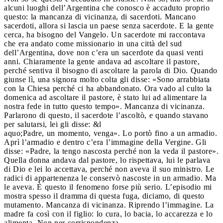
alcuni luoghi dell’Argentina che conosco è accaduto proprio
questo: la mancanza di vicinanza, di sacerdoti. Mancano
sacerdoti, allora si lascia un paese senza sacerdote. E la gente
cerca, ha bisogno del Vangelo. Un sacerdote mi raccontava
che era andato come missionario in una città del sud
dell’Argentina, dove non c’era un sacerdote da quasi venti
anni. Chiaramente la gente andava ad ascoltare il pastore,
perché sentiva il bisogno di ascoltare la parola di Dio. Quando
giunse lì, una signora molto colta gli disse: «Sono arrabbiata
con la Chiesa perché ci ha abbandonato. Ora vado al culto la
domenica ad ascoltare il pastore, è stato lui ad alimentare la
nostra fede in tutto questo tempo». Mancanza di vicinanza.
Parlarono di questo, il sacerdote l’ascoltò, e quando stavano
per salutarsi, lei gli disse: &l
aquo;Padre, un momento, venga». Lo portò fino a un armadio.
Aprì l’armadio e dentro c’era l’immagine della Vergine. Gli
disse: «Padre, la tengo nascosta perché non la veda il pastore».
Quella donna andava dal pastore, lo rispettava, lui le parlava
di Dio e lei lo accettava, perché non aveva il suo ministro. Le
radici di appartenenza le conservò nascoste in un armadio. Ma
le aveva. È questo il fenomeno forse più serio. L’episodio mi
mostra spesso il dramma di questa fuga, diciamo, di questo
mutamento. Mancanza di vicinanza. Riprendo l’immagine. La
madre fa così con il figlio: lo cura, lo bacia, lo accarezza e lo
alimenta. Non per corrispondenza.