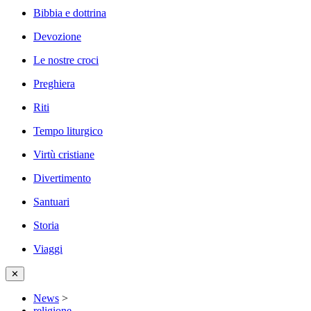
Bibbia e dottrina
Devozione
Le nostre croci
Preghiera
Riti
Tempo liturgico
Virtù cristiane
Divertimento
Santuari
Storia
Viaggi
✕
News
>
religione