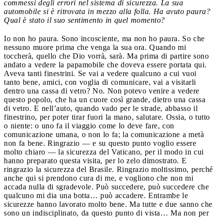
commessi degli errori nel sistema di sicurezza. La sua
automobile si è ritrovata in mezzo alla folla. Ha avuto paura?
Qual è stato il suo sentimento in quel momento?
Io non ho paura. Sono incosciente, ma non ho paura. So che
nessuno muore prima che venga la sua ora. Quando mi
toccherà, quello che Dio vorrà, sarà. Ma prima di partire sono
andato a vedere la papamobile che doveva essere portata qui.
Aveva tanti finestrini. Se vai a vedere qualcuno a cui vuoi
tanto bene, amici, con voglia di comunicare, vai a visitarli
dentro una cassa di vetro? No. Non potevo venire a vedere
questo popolo, che ha un cuore così grande, dietro una cassa
di vetro. E nell’auto, quando vado per le strade, abbasso il
finestrino, per poter tirar fuori la mano, salutare. Ossia, o tutto
o niente: o uno fa il viaggio come lo deve fare, con
comunicazione umana, o non lo fa; la comunicazione a metà
non fa bene. Ringrazio — e su questo punto voglio essere
molto chiaro — la sicurezza del Vaticano, per il modo in cui
hanno preparato questa visita, per lo zelo dimostrato. E
ringrazio la sicurezza del Brasile. Ringrazio moltissimo, perché
anche qui si prendono cura di me, e vogliono che non mi
accada nulla di sgradevole. Può succedere, può succedere che
qualcuno mi dia una botta… può accadere. Entrambe le
sicurezze hanno lavorato molto bene. Ma tutte e due sanno che
sono un indisciplinato, da questo punto di vista… Ma non per