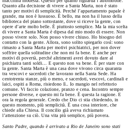
macchina modesta. Questo per quanto riguarda l’automobile.
Quanto alla decisione di vivere a Santa Marta, non è stato
tanto per motivi di semplicità. Perché l’appartamento papale è
grande, ma non è lussuoso. È bello, ma non ha il lusso della
biblioteca del piano sottostante, dove si riceve la gente, con
opere d’arte molto belle. È piuttosto semplice. Ma la mia scelta
di vivere a Santa Marta è dipesa dal mio modo di essere. Non
posso vivere solo. Non posso vivere chiuso. Ho bisogno del
contatto con la gente. Allora, sono solito spiegarlo così: sono
rimasto a Santa Marta per motivi psichiatrici, per non dover
soffrire quella solitudine che non mi fa bene. E anche per
motivi di povertà, perché altrimenti avrei dovuto dare al
psichiatra tanti soldi… E questo non va bene. È per stare con
la gente. Santa Marta è una casa dove vivono circa quaranta
tra vescovi e sacerdoti che lavorano nella Santa Sede. Ha
centotrenta stanze, più o meno, e sacerdoti, vescovi, cardinali e
laici, ospiti a Roma, risiedono lì.. Io mangio nel refettorio
comune. Vi faccio colazione, pranzo e cena. Incontro sempre
persone diverse, e questo mi fa bene. È questa la ragione. E
ora la regola generale. Credo che Dio ci stia chiedendo, in
questo momento, più semplicità. È una cosa interiore, che
chiede alla Chiesa. Il concilio già aveva richiamato
l’attenzione su ciò. Una vita più semplice, più povera.
Santo Padre, quando è arrivato a Rio de Janeiro sono stati