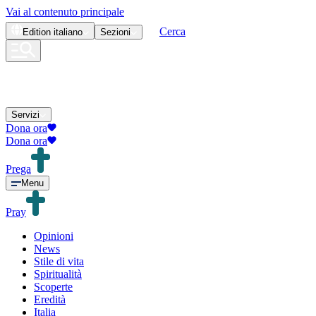
Vai al contenuto principale
Cerca
Edition
italiano
Sezioni
Servizi
Dona ora
Dona ora
Prega
Menu
Pray
Opinioni
News
Stile di vita
Spiritualità
Scoperte
Eredità
Italia