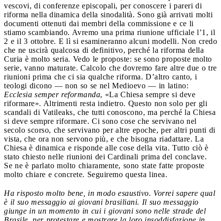
vescovi, di conferenze episcopali, per conoscere i pareri di
riforma nella dinamica della sinodalità. Sono già arrivati molti
documenti ottenuti dai membri della commissione e ce li
stiamo scambiando. Avremo una prima riunione ufficiale l’1, il
2 e il 3 ottobre. E lì si esamineranno alcuni modelli. Non credo
che ne uscirà qualcosa di definitivo, perché la riforma della
Curia è molto seria. Vedo le proposte: se sono proposte molto
serie, vanno maturate. Calcolo che dovremo fare altre due o tre
riunioni prima che ci sia qualche riforma. D’altro canto, i
teologi dicono — non so se nel Medioevo — in latino:
Ecclesia semper reformanda
, «La Chiesa sempre si deve
riformare». Altrimenti resta indietro. Questo non solo per gli
scandali di Vatileaks, che tutti conoscono, ma perché la Chiesa
si deve sempre riformare. Ci sono cose che servivano nel
secolo scorso, che servivano per altre epoche, per altri punti di
vista, che ora non servono più, e che bisogna riadattare. La
Chiesa è dinamica e risponde alle cose della vita. Tutto ciò è
stato chiesto nelle riunioni dei Cardinali prima del conclave.
Se ne è parlato molto chiaramente, sono state fatte proposte
molto chiare e concrete. Seguiremo questa linea.
Ha risposto molto bene, in modo esaustivo. Vorrei sapere qual
è il suo messaggio ai giovani brasiliani. Il suo messaggio
giunge in un momento in cui i giovani sono nelle strade del
Brasile, per protestare e mostrare la loro insoddisfazione in