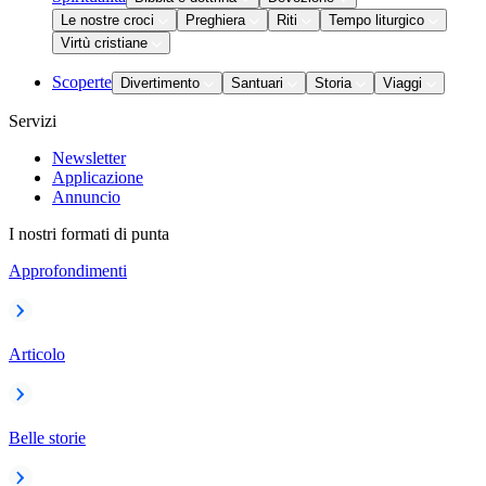
Le nostre croci
Preghiera
Riti
Tempo liturgico
Virtù cristiane
Scoperte
Divertimento
Santuari
Storia
Viaggi
Servizi
Newsletter
Applicazione
Annuncio
I nostri formati di punta
Approfondimenti
Articolo
Belle storie