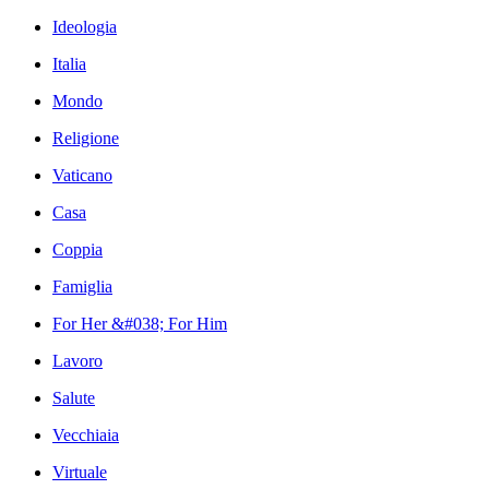
Ideologia
Italia
Mondo
Religione
Vaticano
Casa
Coppia
Famiglia
For Her &#038; For Him
Lavoro
Salute
Vecchiaia
Virtuale