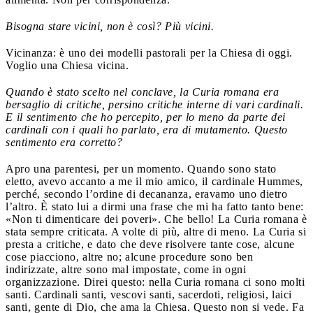
Bisogna stare vicini, non è così? Più vicini.
Vicinanza: è uno dei modelli pastorali per la Chiesa di oggi.
Voglio una Chiesa vicina.
Quando è stato scelto nel conclave, la Curia romana era
bersaglio di critiche, persino critiche interne di vari cardinali.
E il sentimento che ho percepito, per lo meno da parte dei
cardinali con i quali ho parlato, era di mutamento. Questo
sentimento era corretto?
Apro una parentesi, per un momento. Quando sono stato
eletto, avevo accanto a me il mio amico, il cardinale Hummes,
perché, secondo l’ordine di decananza, eravamo uno dietro
l’altro. È stato lui a dirmi una frase che mi ha fatto tanto bene:
«Non ti dimenticare dei poveri». Che bello! La Curia romana è
stata sempre criticata. A volte di più, altre di meno. La Curia si
presta a critiche, e dato che deve risolvere tante cose, alcune
cose piacciono, altre no; alcune procedure sono ben
indirizzate, altre sono mal impostate, come in ogni
organizzazione. Direi questo: nella Curia romana ci sono molti
santi. Cardinali santi, vescovi santi, sacerdoti, religiosi, laici
santi, gente di Dio, che ama la Chiesa. Questo non si vede. Fa