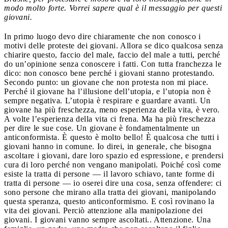
modo molto forte. Vorrei sapere qual è il messaggio per questi
giovani.
In primo luogo devo dire chiaramente che non conosco i
motivi delle proteste dei giovani. Allora se dico qualcosa senza
chiarire questo, faccio del male, faccio del male a tutti, perché
do un’opinione senza conoscere i fatti. Con tutta franchezza le
dico: non conosco bene perché i giovani stanno protestando.
Secondo punto: un giovane che non protesta non mi piace.
Perché il giovane ha l’illusione dell’utopia, e l’utopia non è
sempre negativa. L’utopia è respirare e guardare avanti. Un
giovane ha più freschezza, meno esperienza della vita, è vero.
A volte l’esperienza della vita ci frena. Ma ha più freschezza
per dire le sue cose. Un giovane è fondamentalmente un
anticonformista. È questo è molto bello! È qualcosa che tutti i
giovani hanno in comune. Io direi, in generale, che bisogna
ascoltare i giovani, dare loro spazio ed espressione, e prendersi
cura di loro perché non vengano manipolati. Poiché così come
esiste la tratta di persone — il lavoro schiavo, tante forme di
tratta di persone — io oserei dire una cosa, senza offendere: ci
sono persone che mirano alla tratta dei giovani, manipolando
questa speranza, questo anticonformismo. E così rovinano la
vita dei giovani. Perciò attenzione alla manipolazione dei
giovani. I giovani vanno sempre ascoltati.. Attenzione. Una