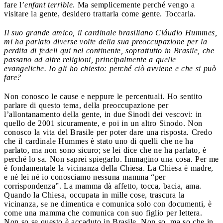
fare l’
enfant terrible
. Ma semplicemente perché vengo a
visitare la gente, desidero trattarla come gente. Toccarla.
Il suo grande amico, il cardinale brasiliano Cláudio Hummes,
mi ha parlato diverse volte della sua preoccupazione per la
perdita di fedeli qui nel continente, soprattutto in Brasile, che
passano ad altre religioni, principalmente a quelle
evangeliche. Io gli ho chiesto: perché ciò avviene e che si può
fare?
Non conosco le cause e neppure le percentuali. Ho sentito
parlare di questo tema, della preoccupazione per
l’allontanamento della gente, in due Sinodi dei vescovi: in
quello de 2001 sicuramente, e poi in un altro Sinodo. Non
conosco la vita del Brasile per poter dare una risposta. Credo
che il cardinale Hummes è stato uno di quelli che ne ha
parlato, ma non sono sicuro; se lei dice che ne ha parlato, è
perché lo sa. Non saprei spiegarlo. Immagino una cosa. Per me
è fondamentale la vicinanza della Chiesa. La Chiesa è madre,
e né lei né io conosciamo nessuna mamma “per
corrispondenza”. La mamma dà affetto, tocca, bacia, ama.
Quando la Chiesa, occupata in mille cose, trascura la
vicinanza, se ne dimentica e comunica solo con documenti, è
come una mamma che comunica con suo figlio per lettera.
Non so se questo è accaduto in Brasile. Non so, ma so che in