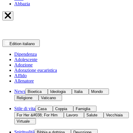
Abbazia
Edition
italiano
Dipendenza
Adolescente
Adozione
Adorazione eucaristica
Affido
Allenatore
News
Bioetica
Ideologia
Italia
Mondo
Religione
Vaticano
Stile di vita
Casa
Coppia
Famiglia
For Her &#038; For Him
Lavoro
Salute
Vecchiaia
Virtuale
Spiritualità
Bibbia e dottrina
Devozione