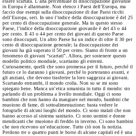
essere scartata. L’alta percentuale di disoccupazione giovanile
in Europa è allarmante. Non elenco i Paesi dell’Europa, ma
faccio due esempi sulla disoccupazione di due Paesi ricchi
dell’Europa, seri. In uno l’indice della disoccupazione è del 25
per cento di disoccupazione generale. Ma in questo stesso
Paese, l’indice della disoccupazione giovanile è del 43 o 44
per cento. Il 43 o 44 per cento dei giovani di questo Paese
sono disoccupati. Un altro Paese ha un indice di oltre il 30 per
cento di disoccupazione generale; la disoccupazione dei
giovani ha già superato il 50 per cento. Siamo di fronte a un
fenomeno di giovani “scartati”. Allora, per sostenere questo
modello politico mondiale, scartiamo gli estremi.
Curiosamente, quelli che sono promessa per il futuro, perché il
futuro ce lo daranno i giovani, perché lo porteranno avanti, e
gli anziani, che devono trasferire la loro saggezza ai giovani.
Scartando entrambi, il mondo crolla. Non so se mi sono
spiegato bene. Manca un’etica umanista in tutto il mondo: sto
parlando di un problema a livello mondiale. Oggi ci sono
bambini che non hanno da mangiare nel mondo, bambini che
muoiono di fame, di sottoalimentazione; basta vedere le
fotografie di alcuni luoghi del mondo. Ci sono malati che non
hanno accesso al sistema sanitario. Ci sono uomini e donne
mendicanti che muoiono di freddo in inverno. Ci sono bambini
che non ricevono un’educazione. Tutto ciò non fa notizia.
Perdono tre o quattro punti le borse di alcune capitali ed è una