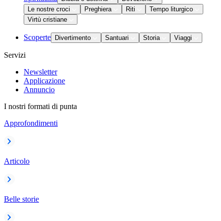
Le nostre croci
Preghiera
Riti
Tempo liturgico
Virtù cristiane
Scoperte
Divertimento
Santuari
Storia
Viaggi
Servizi
Newsletter
Applicazione
Annuncio
I nostri formati di punta
Approfondimenti
Articolo
Belle storie