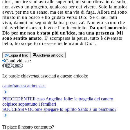
circa, mentre studiavo alle superiori, mi sono ritrovato da solo,
non avevo un progetto, qualcosa per cui vivere. Solo la musica
aveva per me un senso, ma era una via di fuga. Allora mi sono
ritirato in un bosco e ho gridato verso Dio: 'Se ci sei, fatti
vivo, dammi un segno della tua presenza'. Non ero sicuro che
mi avrebbe risposto, invece l'ho incontrato.
Da quel momento
Dio per me non è stato più un'idea, ma una presenza. Mi
sono sentito amato.
E' scomparsa la paura, tutto è diventato
bello, ho scoperto di essere nelle mani di Dio”.
Copia il link
Archivia articolo
Condividi su
:
Le parole chiave/tag associati a questo articolo:
canto
francescani
musica
PRECEDENTE
Il caso Angelina Jolie: la tragedia del cancro
colpisce soprattutto i familiari
SUCCESSIVO
Come spiegare lo Spirito Santo a un bambino?
Ti piace il nostro contenuto?