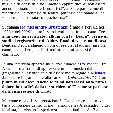
migliaia di copie in tutto il mondo eppure dice di non essersi
ancora abituato a “sorella notorietà”, anzi ne parla come di un
“sacrificio”, e confessa di sentirsi piuttosto “chiamato a una
vita semplice, ritirata con poche cose”.
Si chiama
fra Alessandro Brustenghi
è nato a Perugia nel
1978 e nel 2009 ha professato i voti come francescano.
Tre
anni dopo ha registrato l'album con la “Decca”, presso gli
studi di registrazione di Abbey Road, dove erano di casa i
Beatles
. Dedica almeno un'ora di esercizi al giorno, insegna
canto, suona l'organo, il pianoforte e ogni tanto si diletta al
clarinetto.
In una intervista apparsa sul nuovo numero di
“
Credere
”
, fra
Alessandro afferma di apprezzare tutta la musica dal
gregoriano all'elettronica e di essere molto legato a
Michael
Jackson
e in particolare alla canzone
Unbreakable
.
“C'è un
punto in cui dice: 'Anche se tu mi sotterrassi sotto tutto il
dolore, io risalirò dalla terra ridendo' E' come se parlasse
della risurrezione di Cristo
”.
Ma come è nata la sua vocazione? “Da adolescente sentivo
tanta confusione dentro di me – risponde fra Alessandro –. Ero
idealista, ho vissuto l'esperienza della solitudine. A 17 anni