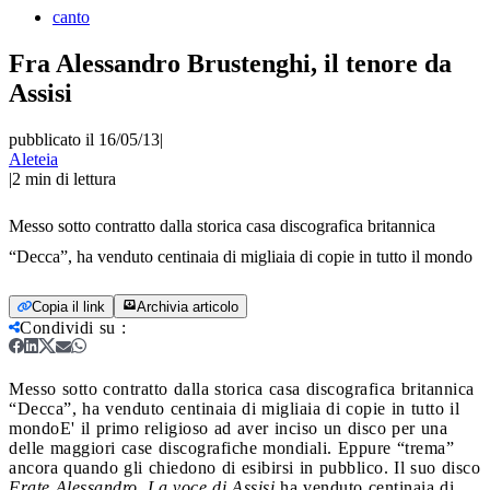
canto
Fra Alessandro Brustenghi, il tenore da
Assisi
pubblicato il 16/05/13
|
Aleteia
|
2
min di lettura
Messo sotto contratto dalla storica casa discografica britannica
“Decca”, ha venduto centinaia di migliaia di copie in tutto il mondo
Copia il link
Archivia articolo
Condividi su
:
Messo sotto contratto dalla storica casa discografica britannica
“Decca”, ha venduto centinaia di migliaia di copie in tutto il
mondo
E' il primo religioso ad aver inciso un disco per una
delle maggiori case discografiche mondiali. Eppure “trema”
ancora quando gli chiedono di esibirsi in pubblico. Il suo disco
Frate Alessandro. La voce di Assisi
ha venduto centinaia di