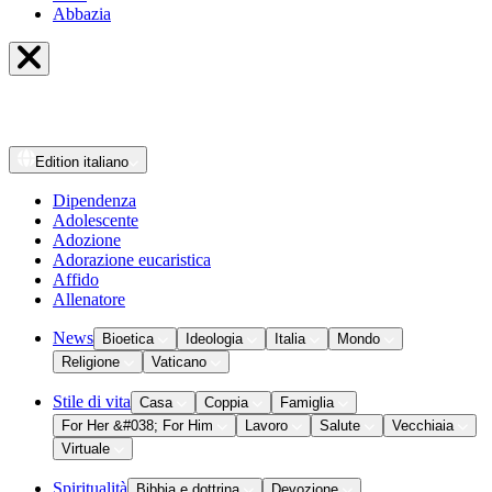
Abbazia
Edition
italiano
Dipendenza
Adolescente
Adozione
Adorazione eucaristica
Affido
Allenatore
News
Bioetica
Ideologia
Italia
Mondo
Religione
Vaticano
Stile di vita
Casa
Coppia
Famiglia
For Her &#038; For Him
Lavoro
Salute
Vecchiaia
Virtuale
Spiritualità
Bibbia e dottrina
Devozione