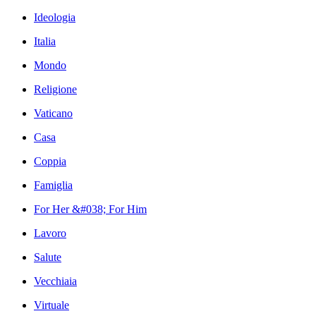
Ideologia
Italia
Mondo
Religione
Vaticano
Casa
Coppia
Famiglia
For Her &#038; For Him
Lavoro
Salute
Vecchiaia
Virtuale