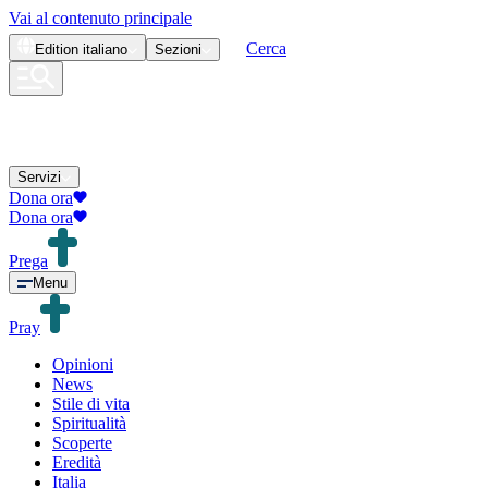
Vai al contenuto principale
Cerca
Edition
italiano
Sezioni
Servizi
Dona ora
Dona ora
Prega
Menu
Pray
Opinioni
News
Stile di vita
Spiritualità
Scoperte
Eredità
Italia