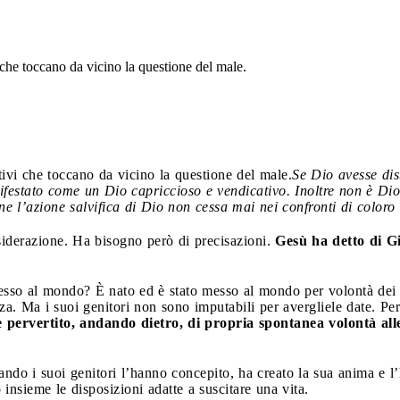
 che toccano da vicino la questione del male.
tivi che toccano da vicino la questione del male.
Se Dio avesse dis
nifestato come un Dio capriccioso e vendicativo. Inoltre non è D
ne l’azione salvifica di Dio non cessa mai nei confronti di coloro
nsiderazione. Ha bisogno però di precisazioni.
Gesù ha detto di Gi
sso al mondo? È nato ed è stato messo al mondo per volontà dei s
za. Ma i suoi genitori non sono imputabili per avergliele date. Pe
 pervertito, andando dietro, di propria spontanea volontà alle 
ndo i suoi genitori l’hanno concepito, ha creato la sua anima e l’
insieme le disposizioni adatte a suscitare una vita.