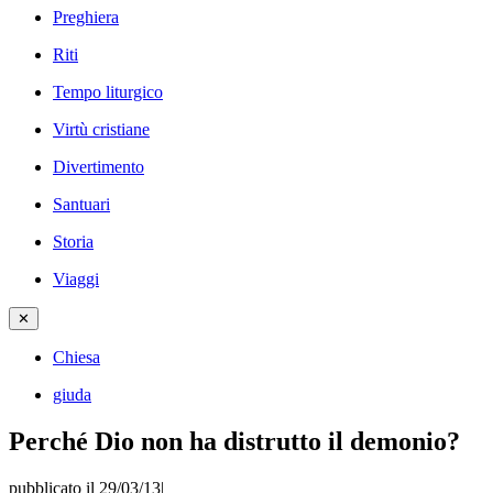
Preghiera
Riti
Tempo liturgico
Virtù cristiane
Divertimento
Santuari
Storia
Viaggi
✕
Chiesa
giuda
Perché Dio non ha distrutto il demonio?
pubblicato il 29/03/13
|