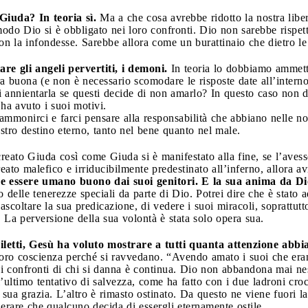
Giuda? In teoria sì.
Ma a che cosa avrebbe ridotto la nostra libert
odo Dio si è obbligato nei loro confronti. Dio non sarebbe rispet
on la infondesse. Sarebbe allora come un burattinaio che dietro le
e gli angeli pervertiti, i demoni.
In teoria lo dobbiamo ammett
a buona (e non è necessario scomodare le risposte date all’interno
oi annientarla se questi decide di non amarlo? In questo caso non
 ha avuto i suoi motivi.
mmonirci e farci pensare alla responsabilità che abbiano nelle nos
stro destino eterno, tanto nel bene quanto nel male.
creato Giuda così come Giuda si è manifestato alla fine, se l’aves
reato malefico e irriducibilmente predestinato all’inferno, allora 
e essere umano buono dai suoi genitori. E la sua anima da Dio
 delle tenerezze speciali da parte di Dio. Potrei dire che è stato a
ascoltare la sua predicazione, di vedere i suoi miracoli, soprattutt
i. La perversione della sua volontà è stata solo opera sua.
iletti, Gesù ha voluto mostrare a tutti quanta attenzione abb
a loro coscienza perché si ravvedano. “Avendo amato i suoi che era
ei confronti di chi si danna è continua. Dio non abbandona mai ne
l’ultimo tentativo di salvezza, come ha fatto con i due ladroni croc
 sua grazia. L’altro è rimasto ostinato. Da questo ne viene fuori l
lerare che qualcuno decida di essergli eternamente ostile.