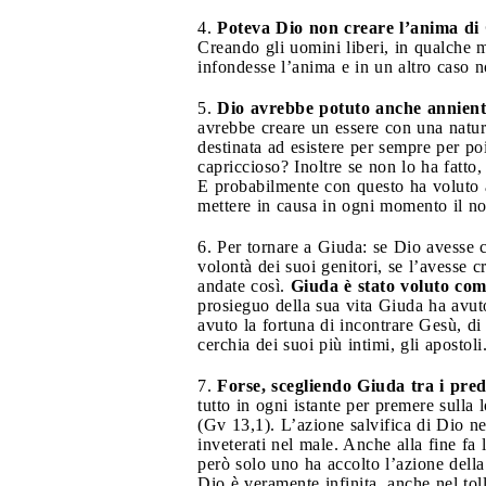
4.
Poteva Dio non creare l’anima di 
Creando gli uomini liberi, in qualche m
infondesse l’anima e in un altro caso n
5.
Dio avrebbe potuto anche annientar
avrebbe creare un essere con una natur
destinata ad esistere per sempre per p
capriccioso? Inoltre se non lo ha fatto,
E probabilmente con questo ha voluto a
mettere in causa in ogni momento il no
6. Per tornare a Giuda: se Dio avesse 
volontà dei suoi genitori, se l’avesse c
andate così.
Giuda è stato voluto com
prosieguo della sua vita Giuda ha avuto
avuto la fortuna di incontrare Gesù, di 
cerchia dei suoi più intimi, gli apostol
7.
Forse, scegliendo Giuda tra i pred
tutto in ogni istante per premere sull
(Gv 13,1). L’azione salvifica di Dio n
inveterati nel male. Anche alla fine fa 
però solo uno ha accolto l’azione della
Dio è veramente infinita, anche nel tol