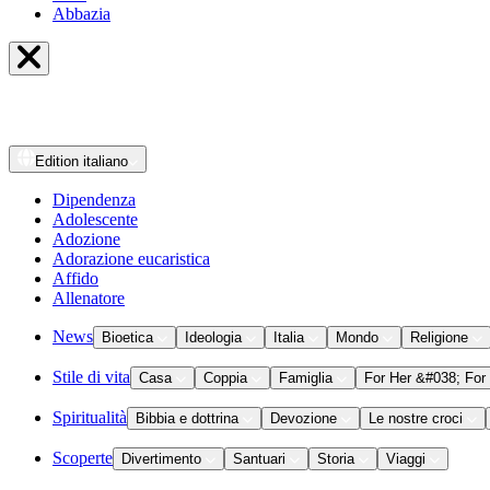
Abbazia
Edition
italiano
Dipendenza
Adolescente
Adozione
Adorazione eucaristica
Affido
Allenatore
News
Bioetica
Ideologia
Italia
Mondo
Religione
Stile di vita
Casa
Coppia
Famiglia
For Her &#038; For
Spiritualità
Bibbia e dottrina
Devozione
Le nostre croci
Scoperte
Divertimento
Santuari
Storia
Viaggi