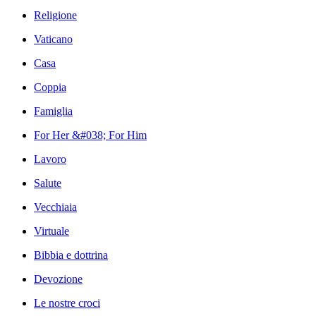
Religione
Vaticano
Casa
Coppia
Famiglia
For Her &#038; For Him
Lavoro
Salute
Vecchiaia
Virtuale
Bibbia e dottrina
Devozione
Le nostre croci