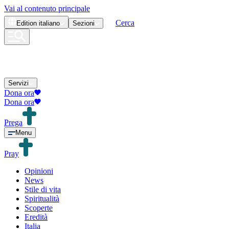
Vai al contenuto principale
Cerca
Edition
italiano
Sezioni
Servizi
Dona ora
Dona ora
Prega
Menu
Pray
Opinioni
News
Stile di vita
Spiritualità
Scoperte
Eredità
Italia