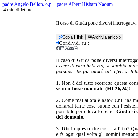
padre Angelo Bellon, o.p.
-
padre Albert Hisham Naoum
|
4
min di lettura
Il caso di Giuda pone diversi interrogativi
Copia il link
Archivia articolo
Condividi su
:
Il caso di Giuda pone diversi interroga
essere di rara bellezza, si sarebbe ma
persona che poi andrà all’inferno. Infi
1. Non è del tutto scorretta questa co
se non fosse mai nato (Mt 26,24)!
2. Come mai allora è nato? Chi l’ha me
donargli tante cose buone con l’esisten
possibile per educarlo bene.
Giuda si è
del demonio
.
3. Dio in questo che cosa ha fatto? Qua
e fa ogni qual volta gli uomini mettono 