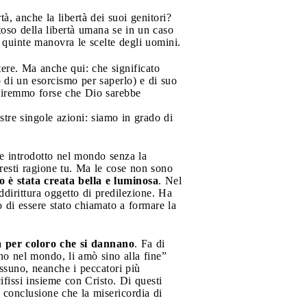
à, anche la libertà dei suoi genitori?
toso della libertà umana se in un caso
 quinte manovra le scelte degli uomini.
ere. Ma anche qui: che significato
 di un esorcismo per saperlo) e di suo
 diremmo forse che Dio sarebbe
tre singole azioni: siamo in grado di
se introdotto nel mondo senza la
avresti ragione tu. Ma le cose non sono
 è stata creata bella e luminosa
. Nel
ddirittura oggetto di predilezione. Ha
o di essere stato chiamato a formare la
ia per coloro che si dannano
. Fa di
no nel mondo, li amò sino alla fine”
ssuno, neanche i peccatori più
ifissi insieme con Cristo. Di questi
a conclusione che la misericordia di