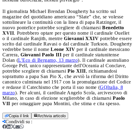
Il giornalista Michael Brendan Dougherty ha scritto sul
magazine del quotidiano americano “Slate” che, se volesse
sottolineare la continuità con la linea di papa Ratzinger, il
nuovo pontefice potrebbe scegliere di chiamarsi
Benedetto
XVII
. Potrebbero optare per questo nome il cardinale Ouellet
o il cardinale Ranjith, mentre
Giovanni XXIV
potrebbe essere
scelto dal cardinale Ravasi o dal cardinale Turkson. Dougherty
vedrebbe bene il nome
Leone XIV
per il cardinale messicano
Carrera,
Giovanni Paolo III
per il cardinale statunitense
Dolan (
L'Eco di Bergamo, 13 marzo
). Il cardinale australiano
George Pell, unico rappresentante dell'Oceania al Conclave,
potrebbe scegliere di chiamarsi
Pio XIII
, richiamandosi
soprattutto a papa San Pio X, che avviò la riforma del Diritto
canonico culminata nel 1917 con la promulgazione del Codice
e redasse il Catechismo che porta il suo nome (
GQItalia, 8
marzo
). Per alcuni, il cardinale Angelo Scola, arcivescovo di
Milano, in caso di elezione sceglierebbe di chiamarsi
Paolo
VII
per omaggiare papa Montini, che stima e cita spesso.
Copia il link
Archivia articolo
Condividi su
: