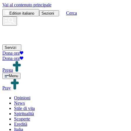
Vai al contenuto principale
Cerca
Edition
italiano
Sezioni
Servizi
Dona ora
Dona ora
Prega
Menu
Pray
Opinioni
News
Stile di vita
Spiritualità
Scoperte
Eredità
Italia