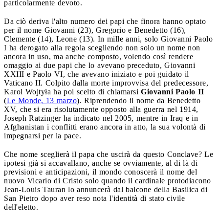
particolarmente devoto.
Da ciò deriva l'alto numero dei papi che finora hanno optato
per il nome Giovanni (23), Gregorio e Benedetto (16),
Clemente (14), Leone (13). In mille anni, solo Giovanni Paolo
I ha derogato alla regola scegliendo non solo un nome non
ancora in uso, ma anche composto, volendo così rendere
omaggio ai due papi che lo avevano preceduto, Giovanni
XXIII e Paolo VI, che avevano iniziato e poi guidato il
Vaticano II. Colpito dalla morte improvvisa del predecessore,
Karol Wojtyła ha poi scelto di chiamarsi
Giovanni Paolo II
(
Le Monde, 13 marzo
). Riprendendo il nome da Benedetto
XV, che si era risolutamente opposto alla guerra nel 1914,
Joseph Ratzinger ha indicato nel 2005, mentre in Iraq e in
Afghanistan i conflitti erano ancora in atto, la sua volontà di
impegnarsi per la pace.
Che nome sceglierà il papa che uscirà da questo Conclave? Le
ipotesi già si accavallano, anche se ovviamente, al di là di
previsioni e anticipazioni, il mondo conoscerà il nome del
nuovo Vicario di Cristo solo quando il cardinale protodiacono
Jean-Louis Tauran lo annuncerà dal balcone della Basilica di
San Pietro dopo aver reso nota l'identità di stato civile
dell'eletto.