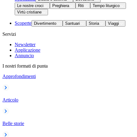
Le nostre croci
Preghiera
Riti
Tempo liturgico
Virtù cristiane
Scoperte
Divertimento
Santuari
Storia
Viaggi
Servizi
Newsletter
Applicazione
Annuncio
I nostri formati di punta
Approfondimenti
Articolo
Belle storie