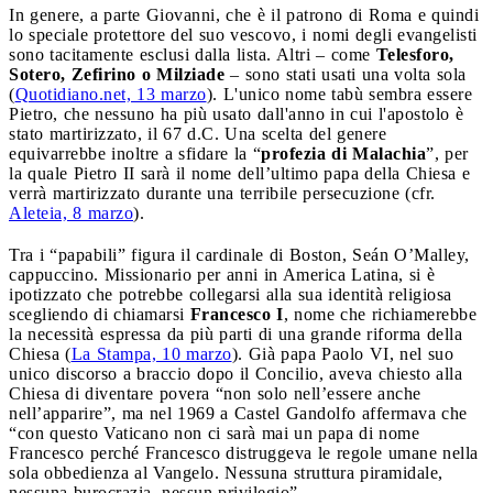
In genere, a parte Giovanni, che è il patrono di Roma e quindi
lo speciale protettore del suo vescovo, i nomi degli evangelisti
sono tacitamente esclusi dalla lista. Altri – come
Telesforo,
Sotero, Zefirino o Milziade
– sono stati usati una volta sola
(
Quotidiano.net, 13 marzo
). L'unico nome tabù sembra essere
Pietro, che nessuno ha più usato dall'anno in cui l'apostolo è
stato martirizzato, il 67 d.C. Una scelta del genere
equivarrebbe inoltre a sfidare la “
profezia di Malachia
”, per
la quale Pietro II sarà il nome dell’ultimo papa della Chiesa e
verrà martirizzato durante una terribile persecuzione (cfr.
Aleteia, 8 marzo
).
Tra i “papabili” figura il cardinale di Boston, Seán O’Malley,
cappuccino. Missionario per anni in America Latina, si è
ipotizzato che potrebbe collegarsi alla sua identità religiosa
scegliendo di chiamarsi
Francesco I
, nome che richiamerebbe
la necessità espressa da più parti di una grande riforma della
Chiesa (
La Stampa, 10 marzo
). Già papa Paolo VI, nel suo
unico discorso a braccio dopo il Concilio, aveva chiesto alla
Chiesa di diventare povera “non solo nell’essere anche
nell’apparire”, ma nel 1969 a Castel Gandolfo affermava che
“con questo Vaticano non ci sarà mai un papa di nome
Francesco perché Francesco distruggeva le regole umane nella
sola obbedienza al Vangelo. Nessuna struttura piramidale,
nessuna burocrazia, nessun privilegio”.