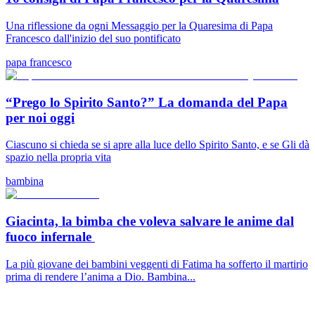
Una riflessione da ogni Messaggio per la Quaresima di Papa
Francesco dall'inizio del suo pontificato
papa francesco
“Prego lo Spirito Santo?” La domanda del Papa
per noi oggi
Ciascuno si chieda se si apre alla luce dello Spirito Santo, e se Gli dà
spazio nella propria vita
bambina
Giacinta, la bimba che voleva salvare le anime dal
fuoco infernale
La più giovane dei bambini veggenti di Fatima ha sofferto il martirio
prima di rendere l’anima a Dio. Bambina...