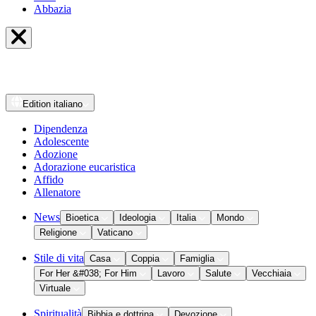
Abbazia
Edition
italiano
Dipendenza
Adolescente
Adozione
Adorazione eucaristica
Affido
Allenatore
News
Bioetica
Ideologia
Italia
Mondo
Religione
Vaticano
Stile di vita
Casa
Coppia
Famiglia
For Her &#038; For Him
Lavoro
Salute
Vecchiaia
Virtuale
Spiritualità
Bibbia e dottrina
Devozione