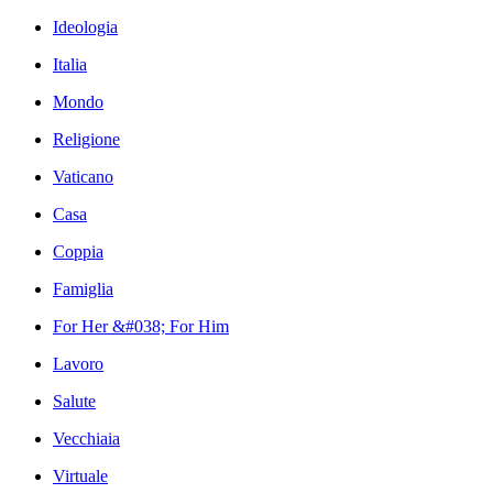
Ideologia
Italia
Mondo
Religione
Vaticano
Casa
Coppia
Famiglia
For Her &#038; For Him
Lavoro
Salute
Vecchiaia
Virtuale