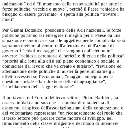
indicazioni” ed è “il momento della responsabilità per tutte le
forze politiche, vecchie e nuove”, perché il Paese “chiede e ha
bisogno di essere governato” e spetta alla politica “trovare i
modi”.
Per Gianni Bottalico, presidente delle Acli nazionali, le forze
politiche potranno far emergere il meglio per il Paese da una
situazione economica e sociale oggettivamente complicata se si
sapranno mettere al centro dell'attenzione e dell'azione di
governo i “chiari messaggi” che vengono dall'elettorato”,
ovvero: “richiesta perentoria di serietà e di etica nella politica”,
“priorità alla lotta alla crisi sul piano economico e sociale, a
cominciare dal lavoro che va creato e tutelato”, “revisione ed
attenuazione delle politiche di austerità per eliminarne gli
effetti recessivi sull‘economia”, “maggior impegno per la
coesione sociale e la riduzione delle disuguaglianze”,
“cambiamento della legge elettorale”.
Il portavoce del Forum del terzo settore, Pietro Barbieri, ha
osservato dal canto suo che la nomina di una decina di
esponenti di spicco dell'associazionismo, della cooperazione e
del volontariato rappresenta “un riconoscimento del ruolo che
il terzo settore può giocare come motore di sviluppo, nel
rinnovamento della classe dirigente e del modo di intendere