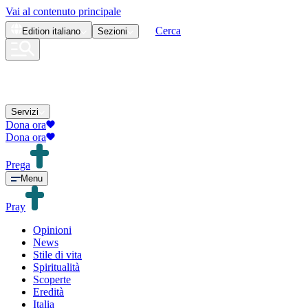
Vai al contenuto principale
Cerca
Edition
italiano
Sezioni
Servizi
Dona ora
Dona ora
Prega
Menu
Pray
Opinioni
News
Stile di vita
Spiritualità
Scoperte
Eredità
Italia