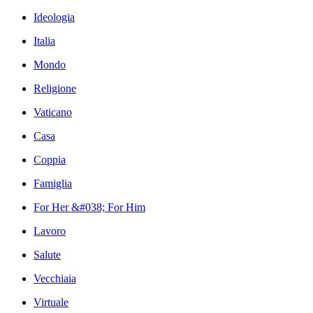
Ideologia
Italia
Mondo
Religione
Vaticano
Casa
Coppia
Famiglia
For Her &#038; For Him
Lavoro
Salute
Vecchiaia
Virtuale