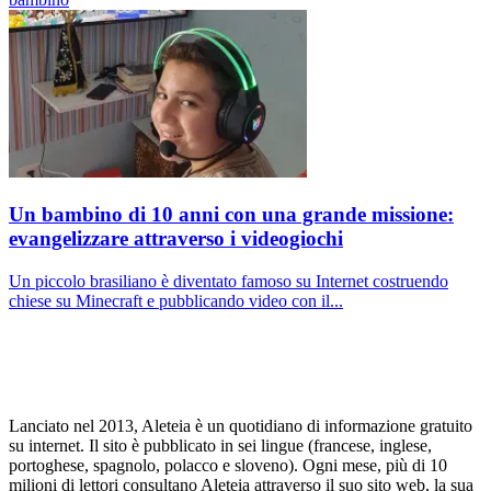
Un bambino di 10 anni con una grande missione:
evangelizzare attraverso i videogiochi
Un piccolo brasiliano è diventato famoso su Internet costruendo
chiese su Minecraft e pubblicando video con il...
Lanciato nel 2013, Aleteia è un quotidiano di informazione gratuito
su internet. Il sito è pubblicato in sei lingue (francese, inglese,
portoghese, spagnolo, polacco e sloveno). Ogni mese, più di 10
milioni di lettori consultano Aleteia attraverso il suo sito web, la sua