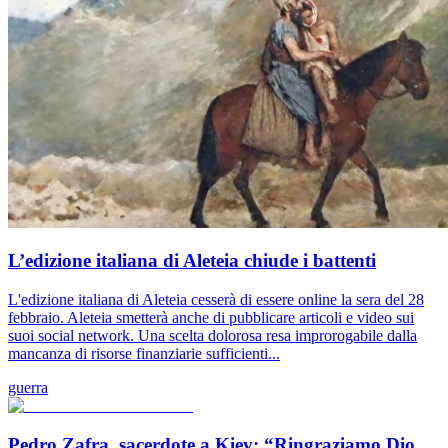
L’edizione italiana di Aleteia chiude i battenti
L'edizione italiana di Aleteia cesserà di essere online la sera del 28
febbraio. Aleteia smetterà anche di pubblicare articoli e video sui
suoi social network. Una scelta dolorosa resa improrogabile dalla
mancanza di risorse finanziarie sufficienti...
guerra
Pedro Zafra, sacerdote a Kiev: “Ringraziamo Dio