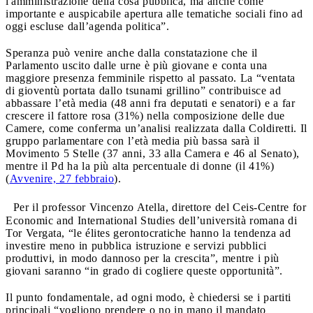
l'amministrazione della cosa pubblica, ma anche come
importante e auspicabile apertura alle tematiche sociali fino ad
oggi escluse dall’agenda politica”.
Speranza può venire anche dalla constatazione che il
Parlamento uscito dalle urne è più giovane e conta una
maggiore presenza femminile rispetto al passato. La “ventata
di gioventù portata dallo tsunami grillino” contribuisce ad
abbassare l’età media (48 anni fra deputati e senatori) e a far
crescere il fattore rosa (31%) nella composizione delle due
Camere, come conferma un’analisi realizzata dalla Coldiretti. Il
gruppo parlamentare con l’età media più bassa sarà il
Movimento 5 Stelle (37 anni, 33 alla Camera e 46 al Senato),
mentre il Pd ha la più alta percentuale di donne (il 41%)
(
Avvenire, 27 febbraio
).
Per il professor Vincenzo Atella, direttore del Ceis-Centre for
Economic and International Studies dell’università romana di
Tor Vergata, “le élites gerontocratiche hanno la tendenza ad
investire meno in pubblica istruzione e servizi pubblici
produttivi, in modo dannoso per la crescita”, mentre i più
giovani saranno “in grado di cogliere queste opportunità”.
Il punto fondamentale, ad ogni modo, è chiedersi se i partiti
principali “vogliono prendere o no in mano il mandato