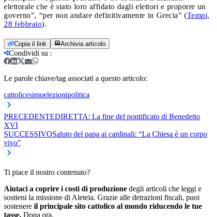
elettorale che è stato loro affidato dagli elettori e proporre un
governo”, “per non andare definitivamente in Grecia” (
Tempi,
28 febbraio
).
Copia il link
Archivia articolo
Condividi su
:
Le parole chiave/tag associati a questo articolo:
cattolicesimo
elezioni
politica
PRECEDENTE
DIRETTA: La fine del pontificato di Benedetto
XVI
SUCCESSIVO
Saluto del papa ai cardinali: “La Chiesa è un corpo
vivo”
Ti piace il nostro contenuto?
Aiutaci a coprire i costi di produzione
degli articoli che leggi e
sostieni la missione di Aleteia. Grazie alle detrazioni fiscali, puoi
sostenere
il principale sito cattolico al mondo riducendo le tue
tasse.
Dona ora.