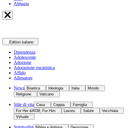
Abbazia
Edition
italiano
Dipendenza
Adolescente
Adozione
Adorazione eucaristica
Affido
Allenatore
News
Bioetica
Ideologia
Italia
Mondo
Religione
Vaticano
Stile di vita
Casa
Coppia
Famiglia
For Her &#038; For Him
Lavoro
Salute
Vecchiaia
Virtuale
Spiritualità
Bibbia e dottrina
Devozione