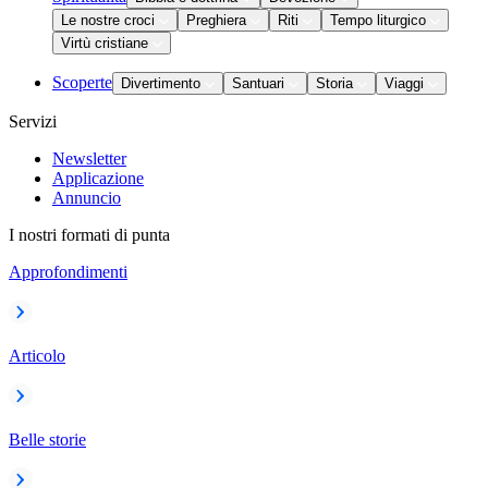
Le nostre croci
Preghiera
Riti
Tempo liturgico
Virtù cristiane
Scoperte
Divertimento
Santuari
Storia
Viaggi
Servizi
Newsletter
Applicazione
Annuncio
I nostri formati di punta
Approfondimenti
Articolo
Belle storie