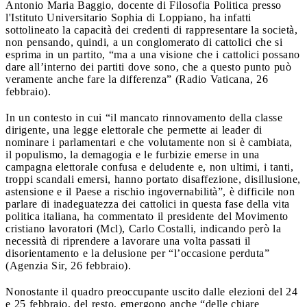
Antonio Maria Baggio, docente di Filosofia Politica presso
l'Istituto Universitario Sophia di Loppiano, ha infatti
sottolineato la capacità dei credenti di rappresentare la società,
non pensando, quindi, a un conglomerato di cattolici che si
esprima in un partito, “ma a una visione che i cattolici possano
dare all’interno dei partiti dove sono, che a questo punto può
veramente anche fare la differenza” (Radio Vaticana, 26
febbraio).
In un contesto in cui “il mancato rinnovamento della classe
dirigente, una legge elettorale che permette ai leader di
nominare i parlamentari e che volutamente non si è cambiata,
il populismo, la demagogia e le furbizie emerse in una
campagna elettorale confusa e deludente e, non ultimi, i tanti,
troppi scandali emersi, hanno portato disaffezione, disillusione,
astensione e il Paese a rischio ingovernabilità”, è difficile non
parlare di inadeguatezza dei cattolici in questa fase della vita
politica italiana, ha commentato il presidente del Movimento
cristiano lavoratori (Mcl), Carlo Costalli, indicando però la
necessità di riprendere a lavorare una volta passati il
disorientamento e la delusione per “l’occasione perduta”
(Agenzia Sir, 26 febbraio).
Nonostante il quadro preoccupante uscito dalle elezioni del 24
e 25 febbraio, del resto, emergono anche “delle chiare