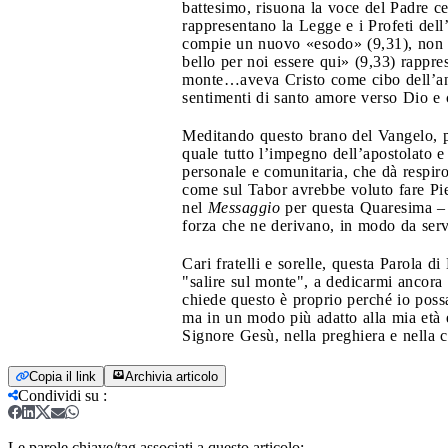
battesimo, risuona la voce del Padre cel
rappresentano la Legge e i Profeti dell’
compie un nuovo «esodo» (9,31), non ve
bello per noi essere qui» (9,33) rappre
monte…aveva Cristo come cibo dell’anim
sentimenti di santo amore verso Dio e 
Meditando questo brano del Vangelo, po
quale tutto l’impegno dell’apostolato e
personale e comunitaria, che dà respiro 
come sul Tabor avrebbe voluto fare Piet
nel
Messaggio
per questa Quaresima – 
forza che ne derivano, in modo da servir
Cari fratelli e sorelle, questa Parola 
"salire sul monte", a dedicarmi ancora
chiede questo è proprio perché io possa
ma in un modo più adatto alla mia età e 
Signore Gesù, nella preghiera e nella c
Copia il link
Archivia articolo
Condividi su
:
Le parole chiave/tag associati a questo articolo: