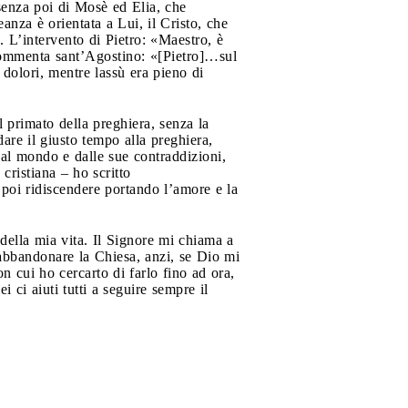
esenza poi di Mosè ed Elia, che
eanza è orientata a Lui, il Cristo, che
L’intervento di Pietro: «Maestro, è
. Commenta sant’Agostino: «[Pietro]…sul
dolori, mentre lassù era pieno di
 primato della preghiera, senza la
are il giusto tempo alla preghiera,
 dal mondo e dalle sue contraddizioni,
cristiana – ho scritto
 poi ridiscendere portando l’amore e la
 della mia vita. Il Signore mi chiama a
 abbandonare la Chiesa, anzi, se Dio mi
n cui ho cercarto di farlo fino ad ora,
 ci aiuti tutti a seguire sempre il