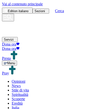
Vai al contenuto principale
Cerca
Edition
italiano
Sezioni
Servizi
Dona ora
Dona ora
Prega
Menu
Pray
Opinioni
News
Stile di vita
Spiritualità
Scoperte
Eredità
Italia