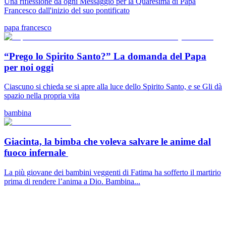
Una riflessione da ogni Messaggio per la Quaresima di Papa
Francesco dall'inizio del suo pontificato
papa francesco
“Prego lo Spirito Santo?” La domanda del Papa
per noi oggi
Ciascuno si chieda se si apre alla luce dello Spirito Santo, e se Gli dà
spazio nella propria vita
bambina
Giacinta, la bimba che voleva salvare le anime dal
fuoco infernale
La più giovane dei bambini veggenti di Fatima ha sofferto il martirio
prima di rendere l’anima a Dio. Bambina...