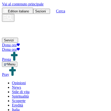
Vai al contenuto principale
Cerca
Edition
italiano
Sezioni
Servizi
Dona ora
Dona ora
Prega
Menu
Pray
Opinioni
News
Stile di vita
Spiritualità
Scoperte
Eredità
Italia