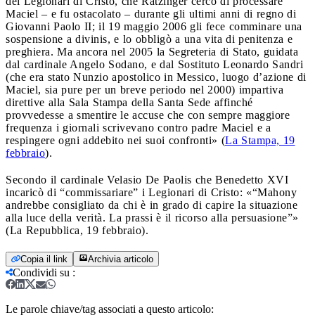
dei Legionari di Cristo, che Ratzinger cercò di processare
Maciel – e fu ostacolato – durante gli ultimi anni di regno di
Giovanni Paolo II; il 19 maggio 2006 gli fece comminare una
sospensione a divinis, e lo obbligò a una vita di penitenza e
preghiera. Ma ancora nel 2005 la Segreteria di Stato, guidata
dal cardinale Angelo Sodano, e dal Sostituto Leonardo Sandri
(che era stato Nunzio apostolico in Messico, luogo d’azione di
Maciel, sia pure per un breve periodo nel 2000) impartiva
direttive alla Sala Stampa della Santa Sede affinché
provvedesse a smentire le accuse che con sempre maggiore
frequenza i giornali scrivevano contro padre Maciel e a
respingere ogni addebito nei suoi confronti» (
La Stampa, 19
febbraio
).
Secondo il cardinale Velasio De Paolis che Benedetto XVI
incaricò di “commissariare” i Legionari di Cristo: «“Mahony
andrebbe consigliato da chi è in grado di capire la situazione
alla luce della verità. La prassi è il ricorso alla persuasione”»
(La Repubblica, 19 febbraio).
Copia il link
Archivia articolo
Condividi su
:
Le parole chiave/tag associati a questo articolo: