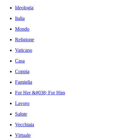
Ideologia
Italia
Mondo
Religione
Vaticano
Casa
Coppia
Famiglia
For Her &#038; For Him
Lavoro
Salute
Vecchiaia
Virtuale