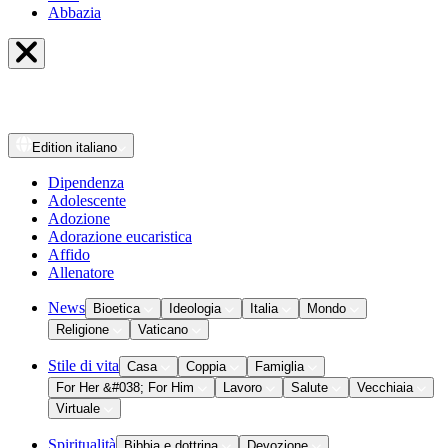
Abbazia
Edition
italiano
Dipendenza
Adolescente
Adozione
Adorazione eucaristica
Affido
Allenatore
News
Bioetica
Ideologia
Italia
Mondo
Religione
Vaticano
Stile di vita
Casa
Coppia
Famiglia
For Her &#038; For Him
Lavoro
Salute
Vecchiaia
Virtuale
Spiritualità
Bibbia e dottrina
Devozione