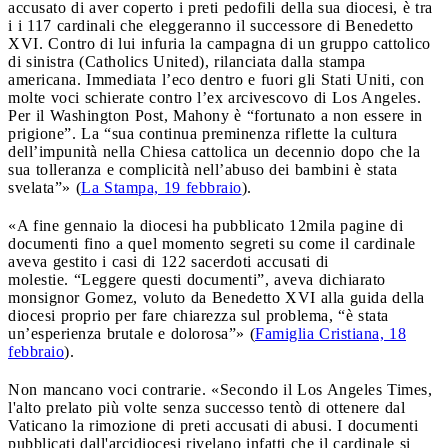
accusato di aver coperto i preti pedofili della sua diocesi, è tra
i i 117 cardinali che eleggeranno il successore di Benedetto
XVI. Contro di lui infuria la campagna di un gruppo cattolico
di sinistra (Catholics United), rilanciata dalla stampa
americana. Immediata l’eco dentro e fuori gli Stati Uniti, con
molte voci schierate contro l’ex arcivescovo di Los Angeles.
Per il Washington Post, Mahony è “fortunato a non essere in
prigione”. La “sua continua preminenza riflette la cultura
dell’impunità nella Chiesa cattolica un decennio dopo che la
sua tolleranza e complicità nell’abuso dei bambini è stata
svelata”» (
La Stampa, 19 febbraio
).
«A fine gennaio la diocesi ha pubblicato 12mila pagine di
documenti fino a quel momento segreti su come il cardinale
aveva gestito i casi di 122 sacerdoti accusati di
molestie. “Leggere questi documenti”, aveva dichiarato
monsignor Gomez, voluto da Benedetto XVI alla guida della
diocesi proprio per fare chiarezza sul problema, “è stata
un’esperienza brutale e dolorosa”» (
Famiglia Cristiana, 18
febbraio
).
Non mancano voci contrarie. «Secondo il Los Angeles Times,
l'alto prelato più volte senza successo tentò di ottenere dal
Vaticano la rimozione di preti accusati di abusi. I documenti
pubblicati dall'arcidiocesi rivelano infatti che il cardinale si