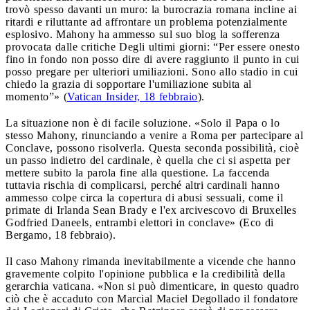
trovò spesso davanti un muro: la burocrazia romana incline ai
ritardi e riluttante ad affrontare un problema potenzialmente
esplosivo. Mahony ha ammesso sul suo blog la sofferenza
provocata dalle critiche Degli ultimi giorni: “Per essere onesto
fino in fondo non posso dire di avere raggiunto il punto in cui
posso pregare per ulteriori umiliazioni. Sono allo stadio in cui
chiedo la grazia di sopportare l'umiliazione subita al
momento”» (
Vatican Insider, 18 febbraio
).
La situazione non è di facile soluzione. «Solo il Papa o lo
stesso Mahony, rinunciando a venire a Roma per partecipare al
Conclave, possono risolverla. Questa seconda possibilità, cioè
un passo indietro del cardinale, è quella che ci si aspetta per
mettere subito la parola fine alla questione. La faccenda
tuttavia rischia di complicarsi, perché altri cardinali hanno
ammesso colpe circa la copertura di abusi sessuali, come il
primate di Irlanda Sean Brady e l'ex arcivescovo di Bruxelles
Godfried Daneels, entrambi elettori in conclave» (Eco di
Bergamo, 18 febbraio).
Il caso Mahony rimanda inevitabilmente a vicende che hanno
gravemente colpito l'opinione pubblica e la credibilità della
gerarchia vaticana. «Non si può dimenticare, in questo quadro
ciò che è accaduto con Marcial Maciel Degollado il fondatore