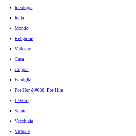
Ideologia
Italia
Mondo
Religione
Vaticano
Casa
Coppia
Famiglia
For Her &#038; For Him
Lavoro
Salute
Vecchiaia
Virtuale