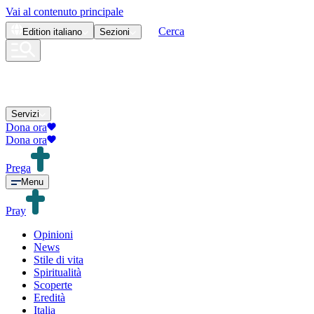
Vai al contenuto principale
Cerca
Edition
italiano
Sezioni
Servizi
Dona ora
Dona ora
Prega
Menu
Pray
Opinioni
News
Stile di vita
Spiritualità
Scoperte
Eredità
Italia