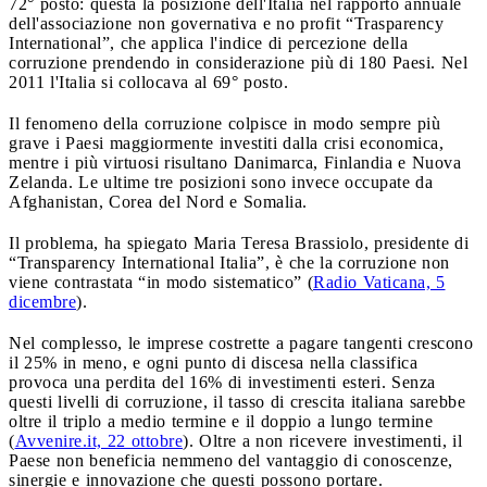
72° posto: questa la posizione dell'Italia nel rapporto annuale
dell'associazione non governativa e no profit “Trasparency
International”, che applica l'indice di percezione della
corruzione prendendo in considerazione più di 180 Paesi. Nel
2011 l'Italia si collocava al 69° posto.
Il fenomeno della corruzione colpisce in modo sempre più
grave i Paesi maggiormente investiti dalla crisi economica,
mentre i più virtuosi risultano Danimarca, Finlandia e Nuova
Zelanda. Le ultime tre posizioni sono invece occupate da
Afghanistan, Corea del Nord e Somalia.
Il problema, ha spiegato Maria Teresa Brassiolo, presidente di
“Transparency International Italia”, è che la corruzione non
viene contrastata “in modo sistematico” (
Radio Vaticana, 5
dicembre
).
Nel complesso, le imprese costrette a pagare tangenti crescono
il 25% in meno, e ogni punto di discesa nella classifica
provoca una perdita del 16% di investimenti esteri. Senza
questi livelli di corruzione, il tasso di crescita italiana sarebbe
oltre il triplo a medio termine e il doppio a lungo termine
(
Avvenire.it, 22 ottobre
). Oltre a non ricevere investimenti, il
Paese non beneficia nemmeno del vantaggio di conoscenze,
sinergie e innovazione che questi possono portare.