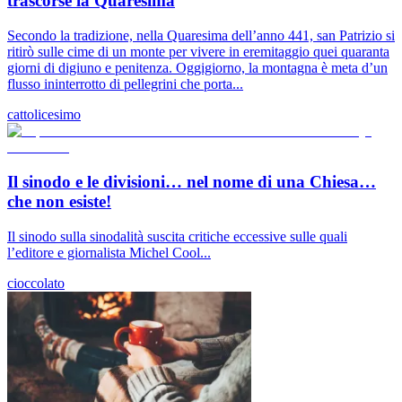
trascorse la Quaresima
Secondo la tradizione, nella Quaresima dell’anno 441, san Patrizio si
ritirò sulle cime di un monte per vivere in eremitaggio quei quaranta
giorni di digiuno e penitenza. Oggigiorno, la montagna è meta d’un
flusso ininterrotto di pellegrini che porta...
cattolicesimo
Il sinodo e le divisioni… nel nome di una Chiesa…
che non esiste!
Il sinodo sulla sinodalità suscita critiche eccessive sulle quali
l’editore e giornalista Michel Cool...
cioccolato