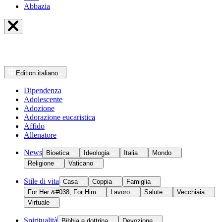
Abbazia
Edition
italiano
Dipendenza
Adolescente
Adozione
Adorazione eucaristica
Affido
Allenatore
News
Bioetica
Ideologia
Italia
Mondo
Religione
Vaticano
Stile di vita
Casa
Coppia
Famiglia
For Her &#038; For Him
Lavoro
Salute
Vecchiaia
Virtuale
Spiritualità
Bibbia e dottrina
Devozione