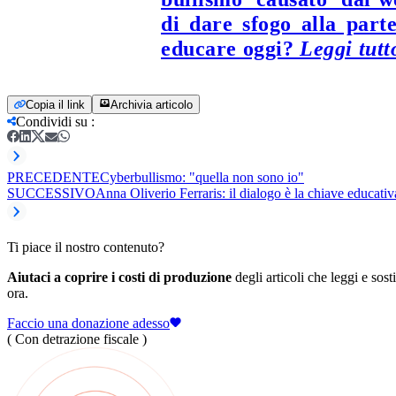
di dare sfogo alla part
educare oggi?
Leggi tutt
Copia il link
Archivia articolo
Condividi su
:
PRECEDENTE
Cyberbullismo: "quella non sono io"
SUCCESSIVO
Anna Oliverio Ferraris: il dialogo è la chiave educativ
Ti piace il nostro contenuto?
Aiutaci a coprire i costi di produzione
degli articoli che leggi e sost
ora.
Faccio una donazione adesso
( Con detrazione fiscale )