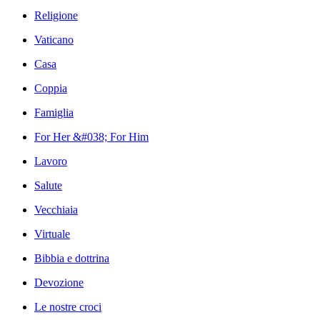
Religione
Vaticano
Casa
Coppia
Famiglia
For Her &#038; For Him
Lavoro
Salute
Vecchiaia
Virtuale
Bibbia e dottrina
Devozione
Le nostre croci