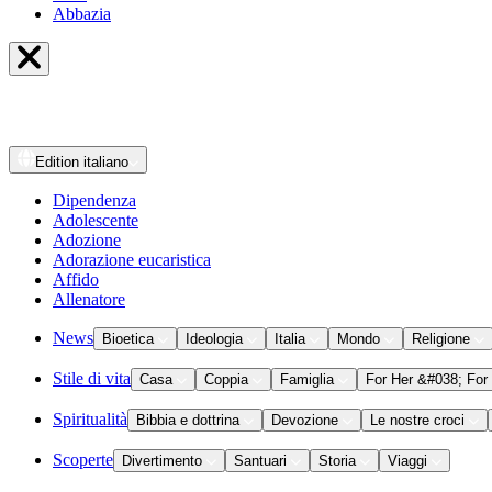
Abbazia
Edition
italiano
Dipendenza
Adolescente
Adozione
Adorazione eucaristica
Affido
Allenatore
News
Bioetica
Ideologia
Italia
Mondo
Religione
Stile di vita
Casa
Coppia
Famiglia
For Her &#038; For
Spiritualità
Bibbia e dottrina
Devozione
Le nostre croci
Scoperte
Divertimento
Santuari
Storia
Viaggi