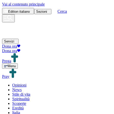
Vai al contenuto principale
Cerca
Edition
italiano
Sezioni
Servizi
Dona ora
Dona ora
Prega
Menu
Pray
Opinioni
News
Stile di vita
Spiritualità
Scoperte
Eredità
Italia