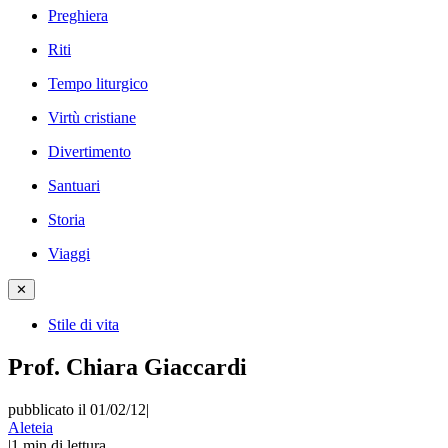
Preghiera
Riti
Tempo liturgico
Virtù cristiane
Divertimento
Santuari
Storia
Viaggi
✕
Stile di vita
Prof. Chiara Giaccardi
pubblicato il 01/02/12
|
Aleteia
|
1
min di lettura